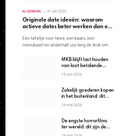
31 juli 2026
ALGEMEEN
Originele date ideeën: waarom
actieve dates beter werken dan een
etentje
Een tafeltje voor twee, een kaars, een
menukaart en anderhalf uur lang de druk om…
MKB blijft last houden
van laat betalende
grote bedrijven
19 juni 2026
Zakelijk goederen kopen
in het buitenland: dit
moet je weten
29 mei 2026
De engste horrorfilms
ter wereld: dit zijn de
griezels die je hartslag
28 mei 2026