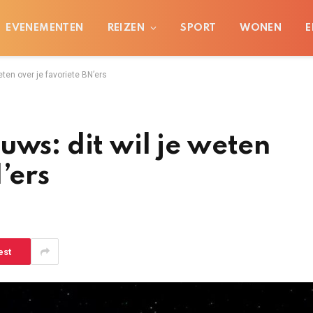
EVENEMENTEN
REIZEN
SPORT
WONEN
E
eten over je favoriete BN’ers
uws: dit wil je weten
’ers
est