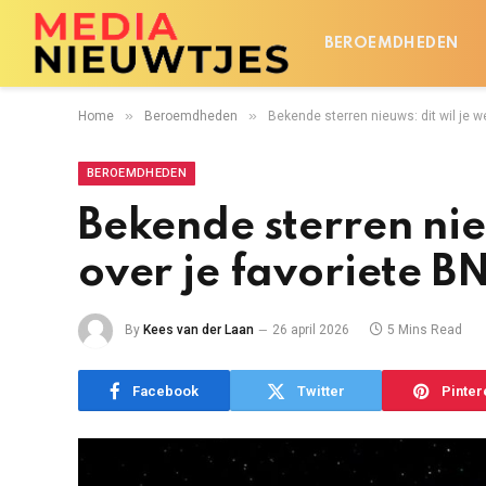
BEROEMDHEDEN
»
»
Home
Beroemdheden
Bekende sterren nieuws: dit wil je w
BEROEMDHEDEN
Bekende sterren nie
over je favoriete BN
By
Kees van der Laan
26 april 2026
5 Mins Read
Facebook
Twitter
Pinter