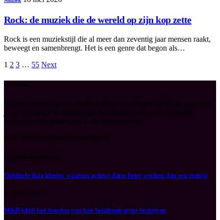
Muziek
Rock: de muziek die de wereld op zijn kop zette
Rock is een muziekstijl die al meer dan zeventig jaar mensen raakt,
beweegt en samenbrengt. Het is een genre dat begon als…
1
2
3
…
55
Next
Over ons
Gepassioneerde groep media-enthousiastelingen die klaar staan om
je op de hoogte te houden van het laatste nieuws en de meest
boeiende ontwikkelingen in de mediawereld.
Mail: redactie@medianieuwtjes.nl
Dagelijkse nieuwtjes
Originele date ideeën: waarom actieve dates beter werken dan een etentje
31 juli 2026
MKB blijft last houden van laat betalende grote bedrijven