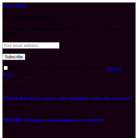
Close Menu
Subscribe to Updates
Get the latest creative news from FooBar about art, design and
business.
By signing up, you agree to the our terms and our
Privacy
Policy
agreement.
What's Hot
Originele date ideeën: waarom actieve dates beter werken dan een etentje
31 juli 2026
MKB blijft last houden van laat betalende grote bedrijven
19 juni 2026