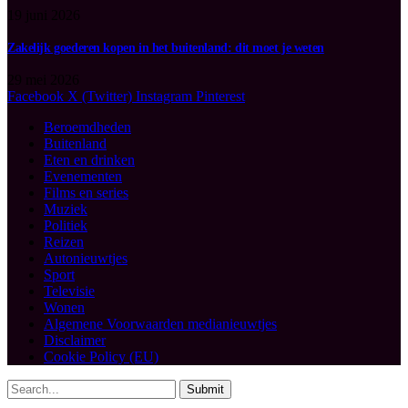
19 juni 2026
Zakelijk goederen kopen in het buitenland: dit moet je weten
29 mei 2026
Facebook
X (Twitter)
Instagram
Pinterest
Beroemdheden
Buitenland
Eten en drinken
Evenementen
Films en series
Muziek
Politiek
Reizen
Autonieuwtjes
Sport
Televisie
Wonen
Algemene Voorwaarden medianieuwtjes
Disclaimer
Cookie Policy (EU)
Submit