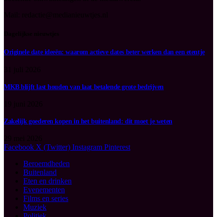
Mail: redactie@medianieuwtjes.nl
Dagelijkse nieuwtjes
Originele date ideeën: waarom actieve dates beter werken dan een etentje
31 juli 2026
MKB blijft last houden van laat betalende grote bedrijven
19 juni 2026
Zakelijk goederen kopen in het buitenland: dit moet je weten
29 mei 2026
Facebook
X (Twitter)
Instagram
Pinterest
Beroemdheden
Buitenland
Eten en drinken
Evenementen
Films en series
Muziek
Politiek