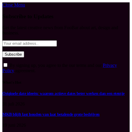
Close Menu
Subscribe to Updates
Get the latest creative news from FooBar about art, design and
business.
By signing up, you agree to the our terms and our
Privacy
Policy
agreement.
What's Hot
Originele date ideeën: waarom actieve dates beter werken dan een etentje
31 juli 2026
MKB blijft last houden van laat betalende grote bedrijven
19 juni 2026