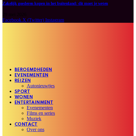
Zakelijk goederen kopen in het buitenland: dit moet je weten
29 mei 2026
Facebook
X (Twitter)
Instagram
BEROEMDHEDEN
EVENEMENTEN
REIZEN
Autonieuwtjes
SPORT
WONEN
ENTERTAINMENT
Evenementen
Films en series
Muziek
CONTACT
Over ons