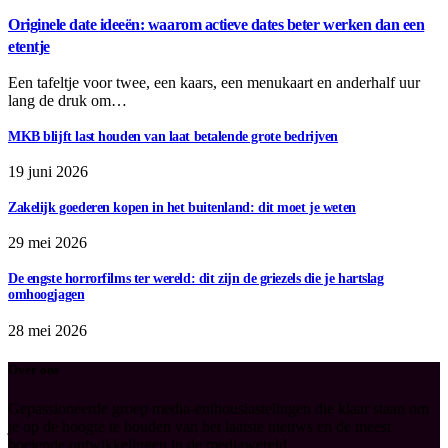
Originele date ideeën: waarom actieve dates beter werken dan een
etentje
Een tafeltje voor twee, een kaars, een menukaart en anderhalf uur
lang de druk om…
MKB blijft last houden van laat betalende grote bedrijven
19 juni 2026
Zakelijk goederen kopen in het buitenland: dit moet je weten
29 mei 2026
De engste horrorfilms ter wereld: dit zijn de griezels die je hartslag
omhoogjagen
28 mei 2026
Over ons
Gepassioneerde groep media-enthousiastelingen die klaar staan om
je op de hoogte te houden van het laatste nieuws en de meest
boeiende ontwikkelingen in de mediawereld.