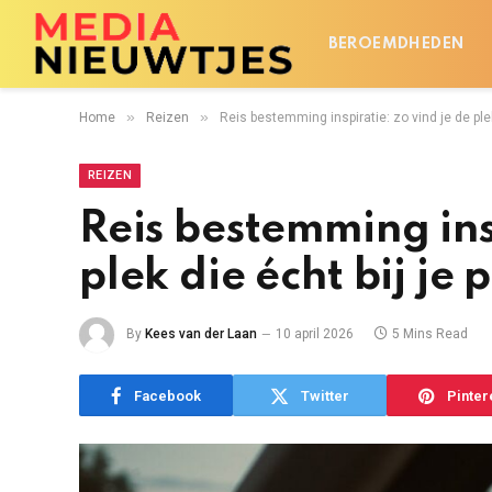
BEROEMDHEDEN
»
»
Home
Reizen
Reis bestemming inspiratie: zo vind je de plek
REIZEN
Reis bestemming ins
plek die écht bij je 
By
Kees van der Laan
10 april 2026
5 Mins Read
Facebook
Twitter
Pinter