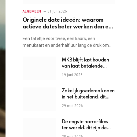
31 juli 2026
ALGEMEEN
Originele date ideeën: waarom
actieve dates beter werken dan een
etentje
Een tafeltje voor twee, een kaars, een
menukaart en anderhalf uur lang de druk om…
MKB blijft last houden
van laat betalende
grote bedrijven
19 juni 2026
Zakelijk goederen kopen
in het buitenland: dit
moet je weten
29 mei 2026
De engste horrorfilms
ter wereld: dit zijn de
griezels die je hartslag
28 mei 2026