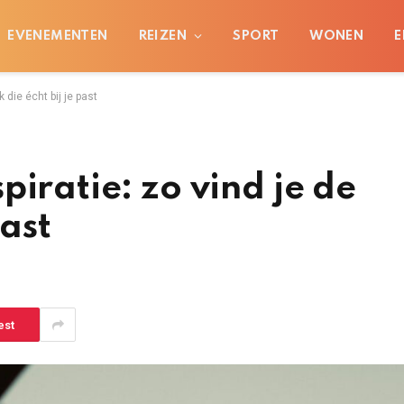
EVENEMENTEN
REIZEN
SPORT
WONEN
E
 die écht bij je past
piratie: zo vind je de
past
est