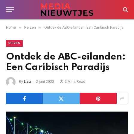
»
»
Home
Reizen
Ontdek de ABC-eilanden: Een Caribisch Paradijs
REIZEN
Ontdek de ABC-eilanden:
Een Caribisch Paradijs
By
Lisa
2 juni 2023
2 Mins Read