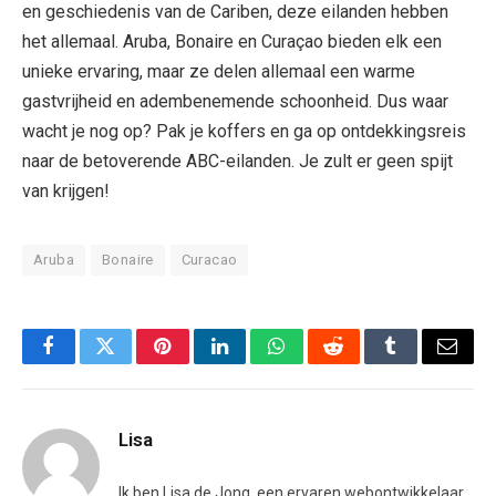
en geschiedenis van de Cariben, deze eilanden hebben
het allemaal. Aruba, Bonaire en Curaçao bieden elk een
unieke ervaring, maar ze delen allemaal een warme
gastvrijheid en adembenemende schoonheid. Dus waar
wacht je nog op? Pak je koffers en ga op ontdekkingsreis
naar de betoverende ABC-eilanden. Je zult er geen spijt
van krijgen!
Aruba
Bonaire
Curacao
Facebook
Twitter
Pinterest
LinkedIn
WhatsApp
Reddit
Tumblr
Email
Lisa
Ik ben Lisa de Jong, een ervaren webontwikkelaar