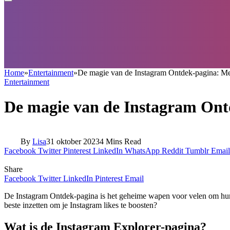
Home
»
Entertainment
»
De magie van de Instagram Ontdek-pagina: Meer
Entertainment
De magie van de Instagram Ontd
By
Lisa
31 oktober 2023
4 Mins Read
Facebook
Twitter
Pinterest
LinkedIn
WhatsApp
Reddit
Tumblr
Email
Share
Facebook
Twitter
LinkedIn
Pinterest
Email
De Instagram Ontdek-pagina is het geheime wapen voor velen om hun l
beste inzetten om je Instagram likes te boosten?
Wat is de Instagram Explorer-pagina?