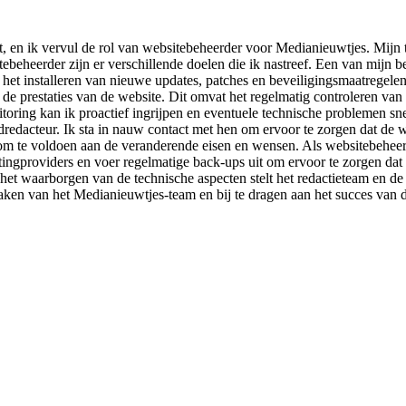
, en ik vervul de rol van websitebeheerder voor Medianieuwtjes. Mijn ta
tebeheerder zijn er verschillende doelen die ik nastreef. Een van mijn 
et installeren van nieuwe updates, patches en beveiligingsmaatregelen 
e prestaties van de website. Dit omvat het regelmatig controleren van 
oring kan ik proactief ingrijpen en eventuele technische problemen sne
redacteur. Ik sta in nauw contact met hen om ervoor te zorgen dat de w
om te voldoen aan de veranderende eisen en wensen. Als websitebeheerd
gproviders en voer regelmatige back-ups uit om ervoor te zorgen dat de 
t waarborgen van de technische aspecten stelt het redactieteam en de au
maken van het Medianieuwtjes-team en bij te dragen aan het succes van 