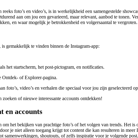
eeks foto’s en video’s, is in werkelijkheid een samengestelde showcas
rtdurend aan om jou een gevarieerd, maar relevant, aanbod te tonen. Ve
wekken, en waar mogelijk je betrokkenheid en volgersaantal te vergroten.
 is gemakkelijk te vinden binnen de Instagram-app:
s het startscherm, het post-pictogram, en notificaties.
e Ontdek- of Explorer-pagina.
n foto’s, video’s en verhalen die speciaal voor jou zijn geselecteerd op
en zoeken of nieuwe interessante accounts ontdekken!
nt en accounts
n om het bekijken van prachtige foto’s of het volgen van trends. Het i
or je niet alleen toegang krijgt tot content die kan resulteren in mee
ot samenwerkingen, shoutouts, of zelfs inspiratie voor je volgende post