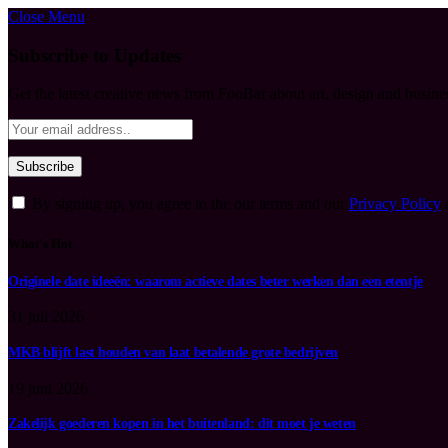
Close Menu
Subscribe to Updates
Get the latest creative news from FooBar about art, design and busine
By signing up, you agree to the our terms and our
Privacy Policy
What's Hot
Originele date ideeën: waarom actieve dates beter werken dan een etentje
31 juli 2026
MKB blijft last houden van laat betalende grote bedrijven
19 juni 2026
Zakelijk goederen kopen in het buitenland: dit moet je weten