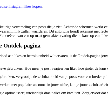
adise Instagram likes kopen
.
ekeurige verzameling van posts die je ziet. Achter de schermen werkt 
rschijnlijk zullen waarderen. Dit algoritme houdt rekening met factoren
 Het creëren van een op maat gemaakte ervaring die de kans op een ‘like
De Ontdek-pagina
tvloed aan likes en betrokkenheid wilt ervaren, is de Ontdek-pagina jou
eve gebruikers. Hoe meer je post, reageert en liket, hoe groter de kans 
bruiken, vergroot je de zichtbaarheid van je posts voor een breder pub
werken met populaire accounts in jouw niche, kan je jouw zichtbaarhei
 optimaliseert; uiteindelijk draait alles om kwaliteit. Zorg ervoor dat e