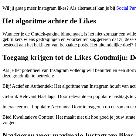
Wil jij graag meer Instagram likes? Als alternatief kan je bij
Social Par
Het algoritme achter de Likes
Wanneer je de Ontdek-pagina binnengaat, is het niet zomaar een will
gebruikers wiens gedragingen en voorkeuren suggereren dat zij deze waa
besteedt aan het bekijken van bepaalde posts. Het uiteindelijke doel?
Toegang krijgen tot de Likes-Goudmijn: 
Als je het potentieel van Instagram volledig wilt benutten en een stor
deze goudmijn te betreden:
Blijf Actief en Authentiek: Het algoritme van Instagram houdt van acti
Gebruik Relevant Hashtags: Door relevante en populaire hashtags te ge
Interacteer met Populaire Accounts: Door te reageren op en samen te 
Bied Kwalitatieve Content: Het maakt niet uit hoe goed je jouw strategie
volgers.
Navigeren voor maximale Instagram likes