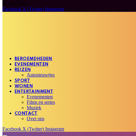
29 mei 2026
Facebook
X (Twitter)
Instagram
BEROEMDHEDEN
EVENEMENTEN
REIZEN
Autonieuwtjes
SPORT
WONEN
ENTERTAINMENT
Evenementen
Films en series
Muziek
CONTACT
Over ons
Facebook
X (Twitter)
Instagram