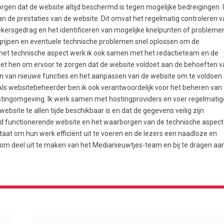
rgen dat de website altijd beschermd is tegen mogelijke bedreigingen. 
 de prestaties van de website. Dit omvat het regelmatig controleren v
oekersgedrag en het identificeren van mogelijke knelpunten of probleme
ngrijpen en eventuele technische problemen snel oplossen om de
 het technische aspect werk ik ook samen met het redactieteam en de
met hen om ervoor te zorgen dat de website voldoet aan de behoeften v
en van nieuwe functies en het aanpassen van de website om te voldoen
ls websitebeheerder ben ik ook verantwoordelijk voor het beheren van
ostingomgeving. Ik werk samen met hostingproviders en voer regelmatig
ebsite te allen tijde beschikbaar is en dat de gegevens veilig zijn
ed functionerende website en het waarborgen van de technische aspec
staat om hun werk efficiënt uit te voeren en de lezers een naadloze en
s om deel uit te maken van het Medianieuwtjes-team en bij te dragen aa