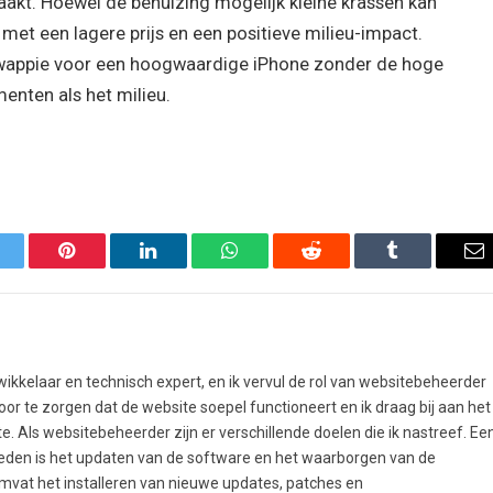
aakt. Hoewel de behuizing mogelijk kleine krassen kan
 met een lagere prijs en een positieve milieu-impact.
wappie voor een hoogwaardige iPhone zonder de hoge
enten als het milieu.
itter
Pinterest
LinkedIn
WhatsApp
Reddit
Tumblr
Em
ikkelaar en technisch expert, en ik vervul de rol van websitebeheerder
oor te zorgen dat de website soepel functioneert en ik draag bij aan het
e. Als websitebeheerder zijn er verschillende doelen die ik nastreef. Ee
heden is het updaten van de software en het waarborgen van de
omvat het installeren van nieuwe updates, patches en