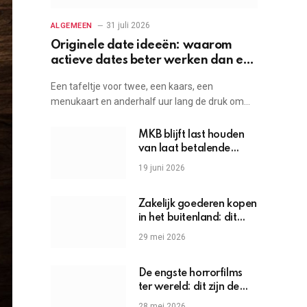
31 juli 2026
ALGEMEEN
Originele date ideeën: waarom
actieve dates beter werken dan een
etentje
Een tafeltje voor twee, een kaars, een
menukaart en anderhalf uur lang de druk om…
MKB blijft last houden
van laat betalende
grote bedrijven
19 juni 2026
Zakelijk goederen kopen
in het buitenland: dit
moet je weten
29 mei 2026
De engste horrorfilms
ter wereld: dit zijn de
griezels die je hartslag
28 mei 2026