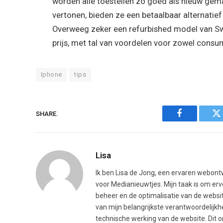
worden alle toestellen zo goed als nieuw gem
vertonen, bieden ze een betaalbaar alternatief
Overweeg zeker een refurbished model van S
prijs, met tal van voordelen voor zowel consum
Iphone
tips
SHARE.
Facebook
Tw
Lisa
Ik ben Lisa de Jong, een ervaren webontw
voor Medianieuwtjes. Mijn taak is om erv
beheer en de optimalisatie van de websit
van mijn belangrijkste verantwoordelijk
technische werking van de website. Dit 