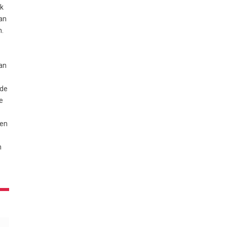
Ik
an
n.
an
 de
e
ten
n