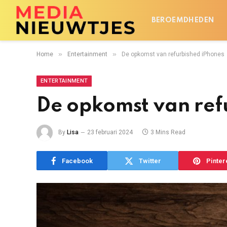
BEROEMDHEDEN
»
»
Home
Entertainment
De opkomst van refurbished iPhones
ENTERTAINMENT
De opkomst van ref
By
Lisa
23 februari 2024
3 Mins Read
Facebook
Twitter
Pinter