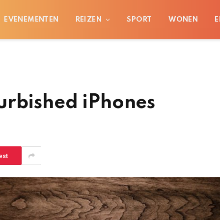
EVENEMENTEN
REIZEN
SPORT
WONEN
E
urbished iPhones
est