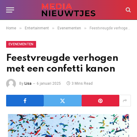
»
»
»
Home
Entertainment
Evenementen
Feestvreugde verhogen met een confetti kanon
EVENEMENTEN
Feestvreugde verhogen
met een confetti kanon
By
Lisa
6 januari 2025
3 Mins Read