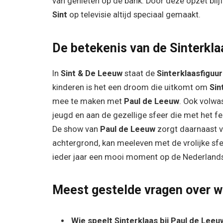
van genieten op de bank. Door deze opzet blij
Sint
op televisie altijd speciaal gemaakt.
De betekenis van de Sinterkla
In
Sint & De Leeuw
staat de
Sinterklaasfiguur
kinderen is het een droom die uitkomt om
Sin
mee te maken met
Paul de Leeuw
. Ook volwa
jeugd en aan de gezellige sfeer die met het 
De show van
Paul de Leeuw
zorgt daarnaast 
achtergrond, kan meeleven met de vrolijke sfe
ieder jaar een mooi moment op de Nederlandse
Meest gestelde vragen over wi
Wie speelt Sinterklaas bij Paul de Leeu