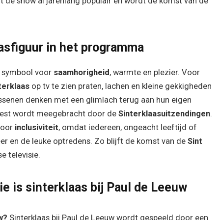
ft de show al jarenlang populair en wordt de komst van de
asfiguur in het programma
symbool voor
saamhorigheid
, warmte en plezier. Voor
terklaas
op tv te zien praten, lachen en kleine gekkigheden
ssenen denken met een glimlach terug aan hun eigen
feest wordt meegebracht door de
Sinterklaasuitzendingen
.
voor
inclusiviteit
, omdat iedereen, ongeacht leeftijd of
er en de leuke optredens. Zo blijft de komst van de
Sint
 televisie.
e is sinterklaas bij Paul de Leeuw
w?
Sinterklaas bij Paul de Leeuw wordt gespeeld door een