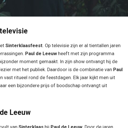
televisie
het
Sinterklaasfeest
. Op televisie zijn er al tientallen jaren
verrassingen.
Paul de Leeuw
heeft met zijn programma
ijzonder moment gemaakt. In zijn show ontvangt hij de
j plezier met het publiek. Daardoor is de combinatie van
Paul
vast ritueel rond de feestdagen. Elk jaar kijkt men uit
jaar een bijzondere prijs of boodschap ontvangt uit
l de Leeuw
rvult van
Sinterklaas
bij
Paul de Leeuw
. Door de jaren