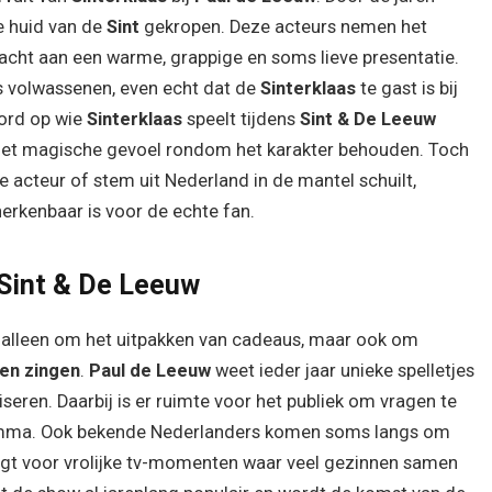
de huid van de
Sint
gekropen. Deze acteurs nemen het
acht aan een warme, grappige en soms lieve presentatie.
s volwassenen, even echt dat de
Sinterklaas
te gast is bij
oord op wie
Sinterklaas
speelt tijdens
Sint & De Leeuw
ft het magische gevoel rondom het karakter behouden. Toch
acteur of stem uit Nederland in de mantel schuilt,
rkenbaar is voor de echte fan.
Sint & De Leeuw
t alleen om het uitpakken van cadeaus, maar ook om
en zingen
.
Paul de Leeuw
weet ieder jaar unieke spelletjes
seren. Daarbij is er ruimte voor het publiek om vragen te
ogramma. Ook bekende Nederlanders komen soms langs om
rgt voor vrolijke tv-momenten waar veel gezinnen samen