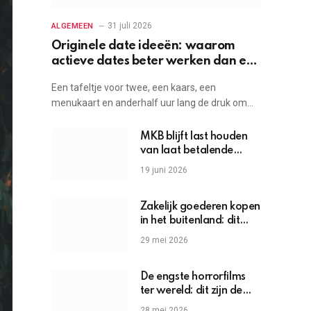
31 juli 2026
ALGEMEEN
Originele date ideeën: waarom
actieve dates beter werken dan een
etentje
Een tafeltje voor twee, een kaars, een
menukaart en anderhalf uur lang de druk om…
MKB blijft last houden
van laat betalende
grote bedrijven
19 juni 2026
Zakelijk goederen kopen
in het buitenland: dit
moet je weten
29 mei 2026
De engste horrorfilms
ter wereld: dit zijn de
griezels die je hartslag
28 mei 2026