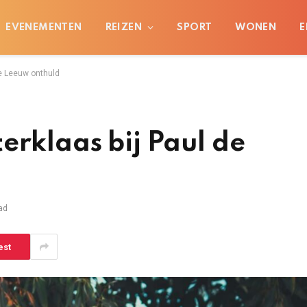
EVENEMENTEN
REIZEN
SPORT
WONEN
E
de Leeuw onthuld
erklaas bij Paul de
ad
est