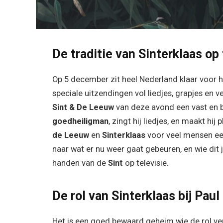
De traditie van Sinterklaas op 
Op 5 december zit heel Nederland klaar voor 
speciale uitzendingen vol liedjes, grapjes en 
Sint & De Leeuw
van deze avond een vast en b
goedheiligman
, zingt hij liedjes, en maakt hi
de Leeuw
en
Sinterklaas
voor veel mensen een 
naar wat er nu weer gaat gebeuren, en wie dit 
handen van de
Sint
op televisie.
De rol van Sinterklaas bij Pau
Het is een goed bewaard geheim wie de rol ve