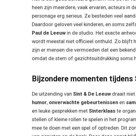
heen zijn meerdere, vaak ervaren, acteurs in 
personage erg serieus. Ze besteden veel aand
Daardoor geloven veel kinderen, en soms zelf
Paul de Leeuw
in de studio. Het exacte antw
wordt meestal niet officieel onthuld. Zo blij
zijn er mensen die vermoeden dat een bekende 
omdat de stem of gezichtsuitdrukking soms he
Bijzondere momenten tijdens 
De uitzending van
Sint & De Leeuw
draait nie
humor
,
onverwachte gebeurtenissen
en
sam
en leuke gesprekken met
Sinterklaas
te organi
stellen of kleine rollen te spelen in het pr
mee te doen met een spel of optreden. Dit zo