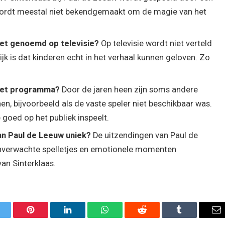
wordt meestal niet bekendgemaakt om de magie van het
et genoemd op televisie?
Op televisie wordt niet verteld
ijk is dat kinderen echt in het verhaal kunnen geloven. Zo
n het programma?
Door de jaren heen zijn soms andere
nen, bijvoorbeeld als de vaste speler niet beschikbaar was.
 goed op het publiek inspeelt.
an Paul de Leeuw uniek?
De uitzendingen van Paul de
onverwachte spelletjes en emotionele momenten
an Sinterklaas.
itter
Pinterest
LinkedIn
WhatsApp
Reddit
Tumblr
Em