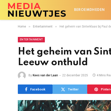
BEROEMDHEDEN
»
»
Home
Entertainment
Het geheim van Sinterklaas bij Paul 
ENTERTAINMENT
Het geheim van Sint
Leeuw onthuld
By
Kees van der Laan
22 december 2025
4 Mins Re
Facebook
Twitter
Pinter