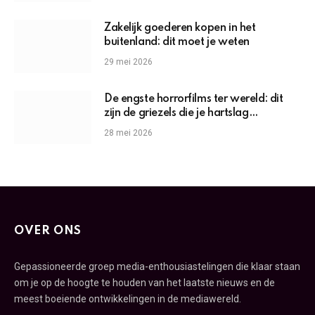
Zakelijk goederen kopen in het
buitenland: dit moet je weten
29 mei 2026
De engste horrorfilms ter wereld: dit
zijn de griezels die je hartslag
omhoogjagen
28 mei 2026
OVER ONS
Gepassioneerde groep media-enthousiastelingen die klaar staan
om je op de hoogte te houden van het laatste nieuws en de
meest boeiende ontwikkelingen in de mediawereld.