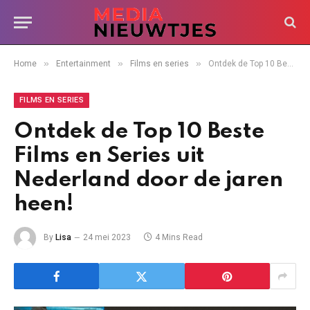
»
»
»
Home
Entertainment
Films en series
Ontdek de Top 10 Beste Films en Series uit Nederland door de jaren heen!
FILMS EN SERIES
Ontdek de Top 10 Beste
Films en Series uit
Nederland door de jaren
heen!
By
Lisa
24 mei 2023
4 Mins Read