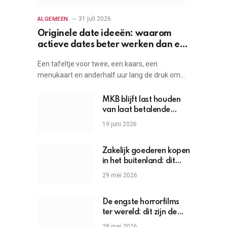
31 juli 2026
ALGEMEEN
Originele date ideeën: waarom
actieve dates beter werken dan een
etentje
Een tafeltje voor twee, een kaars, een
menukaart en anderhalf uur lang de druk om…
MKB blijft last houden
van laat betalende
grote bedrijven
19 juni 2026
Zakelijk goederen kopen
in het buitenland: dit
moet je weten
29 mei 2026
De engste horrorfilms
ter wereld: dit zijn de
griezels die je hartslag
28 mei 2026