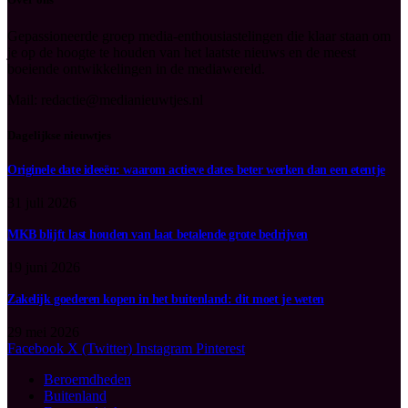
Gepassioneerde groep media-enthousiastelingen die klaar staan om
je op de hoogte te houden van het laatste nieuws en de meest
boeiende ontwikkelingen in de mediawereld.
Mail: redactie@medianieuwtjes.nl
Dagelijkse nieuwtjes
Originele date ideeën: waarom actieve dates beter werken dan een etentje
31 juli 2026
MKB blijft last houden van laat betalende grote bedrijven
19 juni 2026
Zakelijk goederen kopen in het buitenland: dit moet je weten
29 mei 2026
Facebook
X (Twitter)
Instagram
Pinterest
Beroemdheden
Buitenland