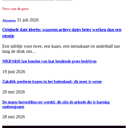
naar:
Vers van de pers
31 juli 2026
Algemeen
Originele date ideeën: waarom actieve dates beter werken dan een
etentje
Een tafeltje voor twee, een kaars, een menukaart en anderhalf uur
lang de druk om…
MKB blijft last houden van laat betalende grote bedrijven
19 juni 2026
Zakelijk goederen kopen in het buitenland: dit moet je weten
29 mei 2026
De engste horrorfilms ter wereld: dit zijn de griezels die je hartslag
omhoogjagen
28 mei 2026
Over ons