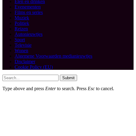
Eten en drinken
Evenementen
Films en series
Muziek
Politiek
Reizen
Autonieuwtjes
Sport
Televisie
Wonen
Algemene Voorwaarden medianieuwtjes
Disclaimer
Cookie Policy (EU)
Submit
Type above and press
Enter
to search. Press
Esc
to cancel.