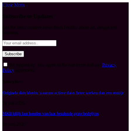
Close Menu
Subscribe to Updates
Get the latest creative news from FooBar about art, design and
business.
By signing up, you agree to the our terms and our
Privacy
Policy
agreement.
What's Hot
Originele date ideeën: waarom actieve dates beter werken dan een etentje
31 juli 2026
MKB blijft last houden van laat betalende grote bedrijven
19 juni 2026