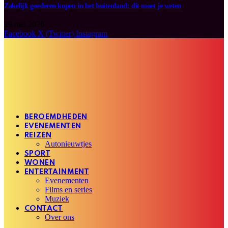
Zakelijk goederen kopen in het buitenland: dit moet je weten
29 mei 2026
Facebook
X (Twitter)
Instagram
BEROEMDHEDEN
EVENEMENTEN
REIZEN
Autonieuwtjes
SPORT
WONEN
ENTERTAINMENT
Evenementen
Films en series
Muziek
CONTACT
Over ons