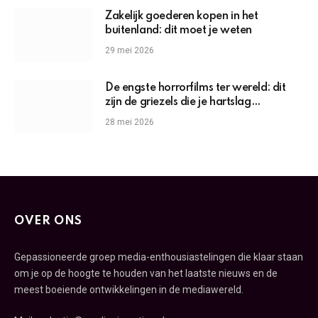
Zakelijk goederen kopen in het
buitenland: dit moet je weten
29 mei 2026
De engste horrorfilms ter wereld: dit
zijn de griezels die je hartslag
omhoogjagen
28 mei 2026
OVER ONS
Gepassioneerde groep media-enthousiastelingen die klaar staan
om je op de hoogte te houden van het laatste nieuws en de
meest boeiende ontwikkelingen in de mediawereld.