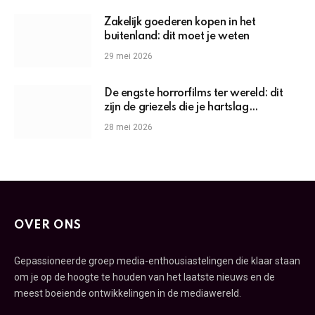
Zakelijk goederen kopen in het
buitenland: dit moet je weten
29 mei 2026
De engste horrorfilms ter wereld: dit
zijn de griezels die je hartslag
omhoogjagen
28 mei 2026
OVER ONS
Gepassioneerde groep media-enthousiastelingen die klaar staan
om je op de hoogte te houden van het laatste nieuws en de
meest boeiende ontwikkelingen in de mediawereld.