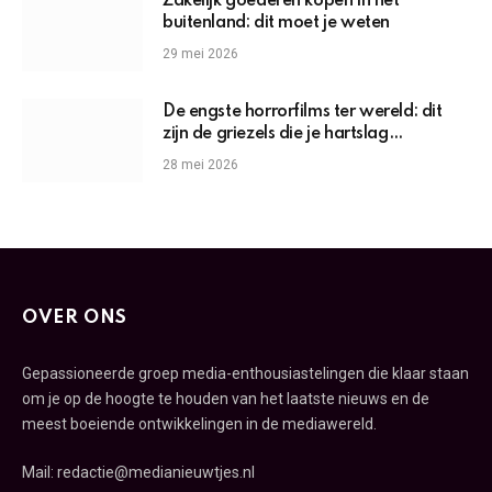
Zakelijk goederen kopen in het
buitenland: dit moet je weten
29 mei 2026
De engste horrorfilms ter wereld: dit
zijn de griezels die je hartslag
omhoogjagen
28 mei 2026
OVER ONS
Gepassioneerde groep media-enthousiastelingen die klaar staan
om je op de hoogte te houden van het laatste nieuws en de
meest boeiende ontwikkelingen in de mediawereld.
Mail: redactie@medianieuwtjes.nl