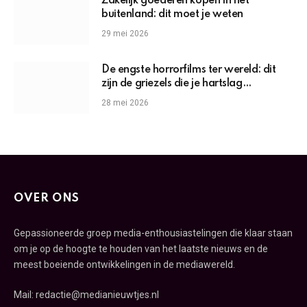
Zakelijk goederen kopen in het
buitenland: dit moet je weten
29 mei 2026
De engste horrorfilms ter wereld: dit
zijn de griezels die je hartslag
omhoogjagen
28 mei 2026
OVER ONS
Gepassioneerde groep media-enthousiastelingen die klaar staan
om je op de hoogte te houden van het laatste nieuws en de
meest boeiende ontwikkelingen in de mediawereld.
Mail: redactie@medianieuwtjes.nl