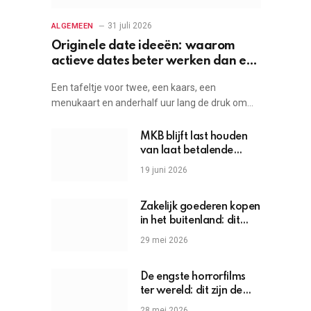
31 juli 2026
ALGEMEEN
Originele date ideeën: waarom
actieve dates beter werken dan een
etentje
Een tafeltje voor twee, een kaars, een
menukaart en anderhalf uur lang de druk om…
MKB blijft last houden
van laat betalende
grote bedrijven
19 juni 2026
Zakelijk goederen kopen
in het buitenland: dit
moet je weten
29 mei 2026
De engste horrorfilms
ter wereld: dit zijn de
griezels die je hartslag
28 mei 2026