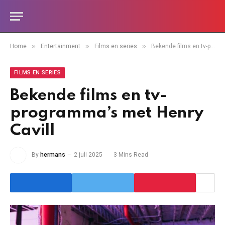
»
»
»
Home
Entertainment
Films en series
Bekende films en tv-programma’s met Henry Cavill
FILMS EN SERIES
Bekende films en tv-
programma’s met Henry
Cavill
By
hermans
2 juli 2025
3 Mins Read