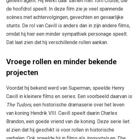
geheim agent. Hij werkt daar samen met Tom Cruise, die
de hoofdrol speelt. In deze film zie je veel spannende
scènes met achtervolgingen, gevechten en gevaarlijke
stunts. De rol van Cavill is anders dan in zijn andere films,
omdat hij hier een minder sympathiek personage speelt.
Dat laat zien dat hij verschillende rollen aankan.
Vroege rollen en minder bekende
projecten
Voordat hij bekend werd van Superman, speelde Henry
Cavill in kleinere films en series. Een voorbeeld daarvan is
The Tudors
, een historische dramaserie over het leven
van koning Hendrik VIII. Cavill speelt daarin Charles
Brandon, een goede vriend van de koning. Deze serie liet
al zien dat hij geschikt is voor rollen in historische
verhalen. Ook speelde hij in films als
Immortals
en
The