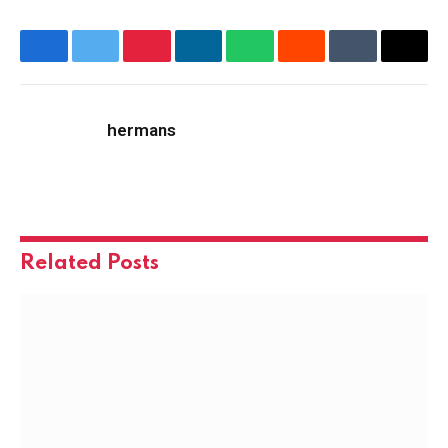
Facebook
Twitter
Pinterest
LinkedIn
WhatsApp
Reddit
Tumblr
Email
hermans
Related
Posts