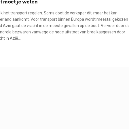
it moet je weten
 ook het transport regelen. Soms doet de verkoper dit, maar het kan
n Nederland aankomt. Voor transport binnen Europa wordt meestal gekozen
ld Azië gaat de vracht in de meeste gevallen op de boot. Vervoer door d
op morele bezwaren vanwege de hoge uitstoot van broeikasgassen door
cht in Azië…