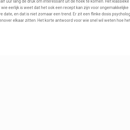
lf uur lang de druk om interessant uit de hoek te komen. Het klassieke
wie eerlijk is weet dat het ook een recept kan zijn voor ongemakkelijke
date, en dat is niet zomaar een trend. Er zit een flinke dosis psycholo
over elkaar zitten. Het korte antwoord voor wie snel wil weten hoe he