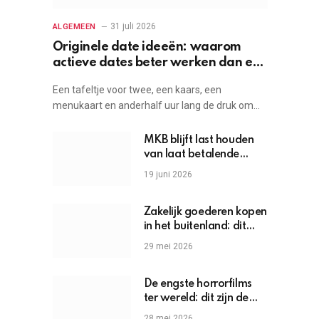
31 juli 2026
ALGEMEEN
Originele date ideeën: waarom
actieve dates beter werken dan een
etentje
Een tafeltje voor twee, een kaars, een
menukaart en anderhalf uur lang de druk om…
MKB blijft last houden
van laat betalende
grote bedrijven
19 juni 2026
Zakelijk goederen kopen
in het buitenland: dit
moet je weten
29 mei 2026
De engste horrorfilms
ter wereld: dit zijn de
griezels die je hartslag
28 mei 2026