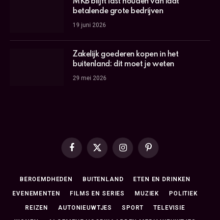
MKB blijft last houden van laat
betalende grote bedrijven
19 juni 2026
Zakelijk goederen kopen in het
buitenland: dit moet je weten
29 mei 2026
Facebook
X
Instagram
Pinterest
(Twitter)
BEROEMDHEDEN
BUITENLAND
ETEN EN DRINKEN
EVENEMENTEN
FILMS EN SERIES
MUZIEK
POLITIEK
REIZEN
AUTONIEUWTJES
SPORT
TELEVISIE