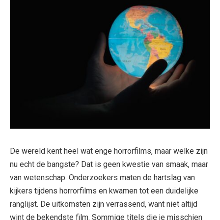
De wereld kent heel wat enge horrorfilms, maar welke zijn
nu echt de bangste? Dat is geen kwestie van smaak, maar
van wetenschap. Onderzoekers maten de hartslag van
kijkers tijdens horrorfilms en kwamen tot een duidelijke
ranglijst. De uitkomsten zijn verrassend, want niet altijd
wint de bekendste film. Sommige titels die je misschien