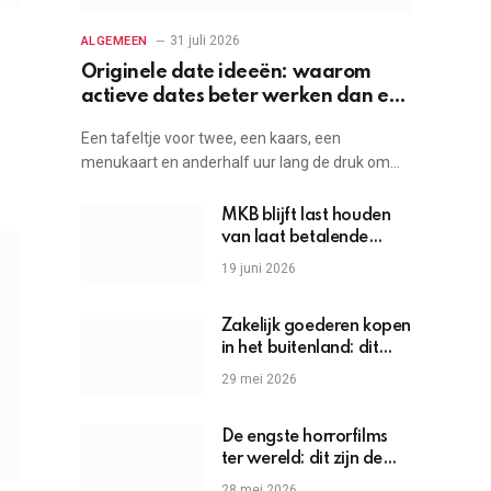
31 juli 2026
ALGEMEEN
Originele date ideeën: waarom
actieve dates beter werken dan een
etentje
Een tafeltje voor twee, een kaars, een
menukaart en anderhalf uur lang de druk om…
MKB blijft last houden
van laat betalende
grote bedrijven
19 juni 2026
Zakelijk goederen kopen
in het buitenland: dit
moet je weten
29 mei 2026
De engste horrorfilms
ter wereld: dit zijn de
griezels die je hartslag
28 mei 2026