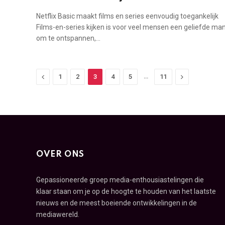
Netflix Basic maakt films en series eenvoudig toegankelijk
Films-en-series kijken is voor veel mensen een geliefde man
om te ontspannen,…
Previous
…
Next
1
2
3
4
5
11
OVER ONS
Gepassioneerde groep media-enthousiastelingen die
klaar staan om je op de hoogte te houden van het laatste
nieuws en de meest boeiende ontwikkelingen in de
mediawereld.