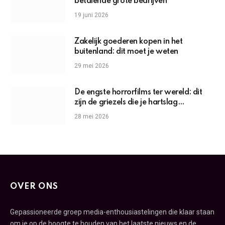
betalende grote bedrijven
19 juni 2026
Zakelijk goederen kopen in het
buitenland: dit moet je weten
29 mei 2026
De engste horrorfilms ter wereld: dit
zijn de griezels die je hartslag
omhoogjagen
28 mei 2026
OVER ONS
Gepassioneerde groep media-enthousiastelingen die klaar staan
om je op de hoogte te houden van het laatste nieuws en de