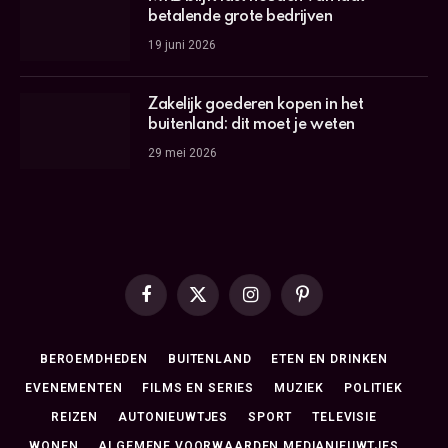
betalende grote bedrijven
19 juni 2026
Zakelijk goederen kopen in het
buitenland: dit moet je weten
29 mei 2026
Facebook
X
Instagram
Pinterest
(Twitter)
BEROEMDHEDEN
BUITENLAND
ETEN EN DRINKEN
EVENEMENTEN
FILMS EN SERIES
MUZIEK
POLITIEK
REIZEN
AUTONIEUWTJES
SPORT
TELEVISIE
WONEN
ALGEMENE VOORWAARDEN MEDIANIEUWTJES