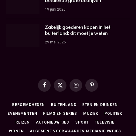
betalende grote bedrijven
19 juni 2026
Zakelijk goederen kopen in het
buitenland: dit moet je weten
29 mei 2026
Facebook
X
Instagram
Pinterest
(Twitter)
BEROEMDHEDEN
BUITENLAND
ETEN EN DRINKEN
EVENEMENTEN
FILMS EN SERIES
MUZIEK
POLITIEK
REIZEN
AUTONIEUWTJES
SPORT
TELEVISIE
WONEN
ALGEMENE VOORWAARDEN MEDIANIEUWTJES