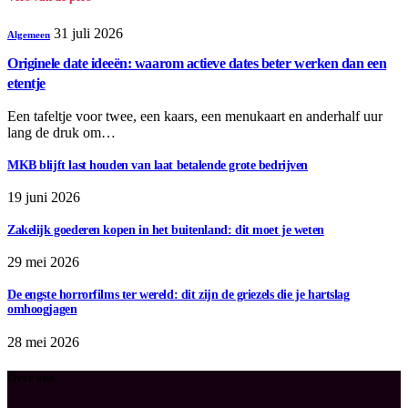
31 juli 2026
Algemeen
Originele date ideeën: waarom actieve dates beter werken dan een
etentje
Een tafeltje voor twee, een kaars, een menukaart en anderhalf uur
lang de druk om…
MKB blijft last houden van laat betalende grote bedrijven
19 juni 2026
Zakelijk goederen kopen in het buitenland: dit moet je weten
29 mei 2026
De engste horrorfilms ter wereld: dit zijn de griezels die je hartslag
omhoogjagen
28 mei 2026
Over ons