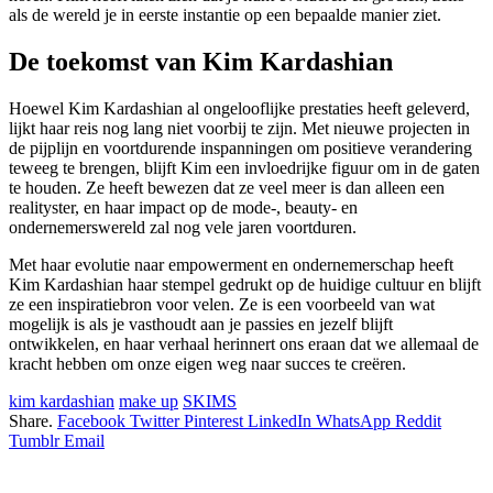
als de wereld je in eerste instantie op een bepaalde manier ziet.
De toekomst van Kim Kardashian
Hoewel Kim Kardashian al ongelooflijke prestaties heeft geleverd,
lijkt haar reis nog lang niet voorbij te zijn. Met nieuwe projecten in
de pijplijn en voortdurende inspanningen om positieve verandering
teweeg te brengen, blijft Kim een invloedrijke figuur om in de gaten
te houden. Ze heeft bewezen dat ze veel meer is dan alleen een
realityster, en haar impact op de mode-, beauty- en
ondernemerswereld zal nog vele jaren voortduren.
Met haar evolutie naar empowerment en ondernemerschap heeft
Kim Kardashian haar stempel gedrukt op de huidige cultuur en blijft
ze een inspiratiebron voor velen. Ze is een voorbeeld van wat
mogelijk is als je vasthoudt aan je passies en jezelf blijft
ontwikkelen, en haar verhaal herinnert ons eraan dat we allemaal de
kracht hebben om onze eigen weg naar succes te creëren.
kim kardashian
make up
SKIMS
Share.
Facebook
Twitter
Pinterest
LinkedIn
WhatsApp
Reddit
Tumblr
Email