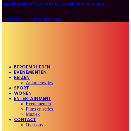
Zakelijk goederen kopen in het buitenland: dit moet je weten
29 mei 2026
Facebook
X (Twitter)
Instagram
BEROEMDHEDEN
EVENEMENTEN
REIZEN
Autonieuwtjes
SPORT
WONEN
ENTERTAINMENT
Evenementen
Films en series
Muziek
CONTACT
Over ons