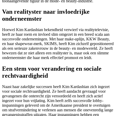
toonaangevende figuur in de mode- en beauty-industrie.
Van realityster naar invloedrijke
onderneemster
Hoewel Kim Kardashian bekendheid verwierf via realitytelevisie,
heeft ze haar roem en invloed slim omgezet in een breed scala aan
succesvolle ondernemingen. Met haar make-uplijn, KKW Beauty,
en haar shapewear-merk, SKIMS, heeft Kim zichzelf gepositioneerd
als een serieuze zakenvrouw in de beauty- en modewereld. Ze heeft
bewezen dat ze niet alleen een realityster is, maar ook een slimme
onderneemster die haar merk effectief promoot en leidt.
Een stem voor verandering en sociale
rechtvaardigheid
Naast haar zakelijke successen heeft Kim Kardashian zich ingezet
voor sociale rechtvaardigheid. Ze heeft aandacht gevraagd voor
gevangenen die onterecht zijn veroordeeld en heeft zich actief
ingezet voor hun vrijlating. Kim heeft zelfs succesvolle lobby-
inspanningen geleverd om de Amerikaanse president te overtuigen
om strafvermindering te verlenen aan mensen die onevenredig lange
gevangenisstraffen uitzaten. Haar inspanningen hebben een