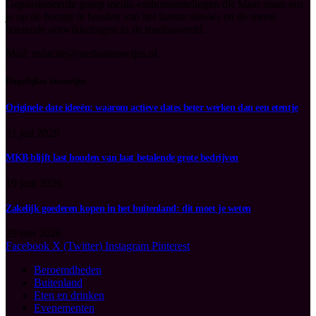
Gepassioneerde groep media-enthousiastelingen die klaar staan om
je op de hoogte te houden van het laatste nieuws en de meest
boeiende ontwikkelingen in de mediawereld.
Mail: redactie@medianieuwtjes.nl
Dagelijkse nieuwtjes
Originele date ideeën: waarom actieve dates beter werken dan een etentje
31 juli 2026
MKB blijft last houden van laat betalende grote bedrijven
19 juni 2026
Zakelijk goederen kopen in het buitenland: dit moet je weten
29 mei 2026
Facebook
X (Twitter)
Instagram
Pinterest
Beroemdheden
Buitenland
Eten en drinken
Evenementen