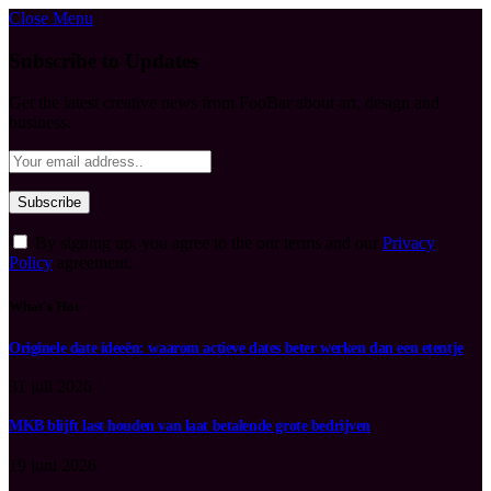
Close Menu
Subscribe to Updates
Get the latest creative news from FooBar about art, design and
business.
By signing up, you agree to the our terms and our
Privacy
Policy
agreement.
What's Hot
Originele date ideeën: waarom actieve dates beter werken dan een etentje
31 juli 2026
MKB blijft last houden van laat betalende grote bedrijven
19 juni 2026