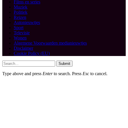
Films en series
Muziek
Politiek
Reizen
Autonieuwtjes
Sport
Televisie
Wonen
Algemene Voorwaarden medianieuwtjes
Disclaimer
Cookie Policy (EU)
Submit
Type above and press
Enter
to search. Press
Esc
to cancel.