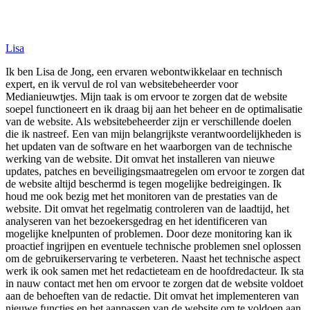
Lisa
Ik ben Lisa de Jong, een ervaren webontwikkelaar en technisch
expert, en ik vervul de rol van websitebeheerder voor
Medianieuwtjes. Mijn taak is om ervoor te zorgen dat de website
soepel functioneert en ik draag bij aan het beheer en de optimalisatie
van de website. Als websitebeheerder zijn er verschillende doelen
die ik nastreef. Een van mijn belangrijkste verantwoordelijkheden is
het updaten van de software en het waarborgen van de technische
werking van de website. Dit omvat het installeren van nieuwe
updates, patches en beveiligingsmaatregelen om ervoor te zorgen dat
de website altijd beschermd is tegen mogelijke bedreigingen. Ik
houd me ook bezig met het monitoren van de prestaties van de
website. Dit omvat het regelmatig controleren van de laadtijd, het
analyseren van het bezoekersgedrag en het identificeren van
mogelijke knelpunten of problemen. Door deze monitoring kan ik
proactief ingrijpen en eventuele technische problemen snel oplossen
om de gebruikerservaring te verbeteren. Naast het technische aspect
werk ik ook samen met het redactieteam en de hoofdredacteur. Ik sta
in nauw contact met hen om ervoor te zorgen dat de website voldoet
aan de behoeften van de redactie. Dit omvat het implementeren van
nieuwe functies en het aanpassen van de website om te voldoen aan