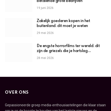
betalende grote bedrijven
19 juni 2026
Zakelijk goederen kopen in het
buitenland: dit moet je weten
29 mei 2026
De engste horrorfilms ter wereld: dit
zijn de griezels die je hartslag
omhoogjagen
28 mei 2026
OVER ONS
Gepassioneerde groep media-enthousiastelingen die klaar staan
om je op de hoogte te houden van het laatste nieuws en de