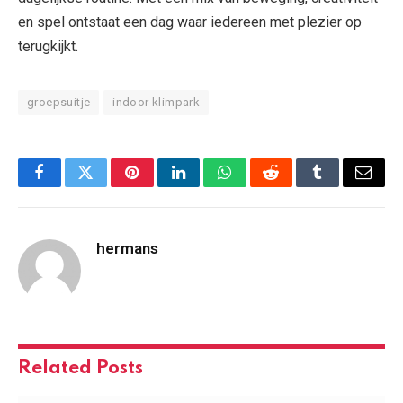
en spel ontstaat een dag waar iedereen met plezier op
terugkijkt.
groepsuitje
indoor klimpark
Facebook
Twitter
Pinterest
LinkedIn
WhatsApp
Reddit
Tumblr
Email
hermans
Related
Posts