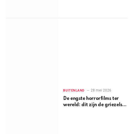
28 mei 2026
BUITENLAND
De engste horrorfilms ter
wereld: dit zijn de griezels
die je hartslag
omhoogjagen