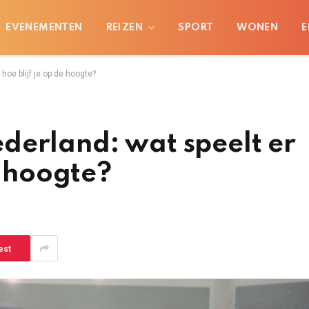
EVENEMENTEN
REIZEN
SPORT
WONEN
E
hoe blijf je op de hoogte?
derland: wat speelt er
e hoogte?
est