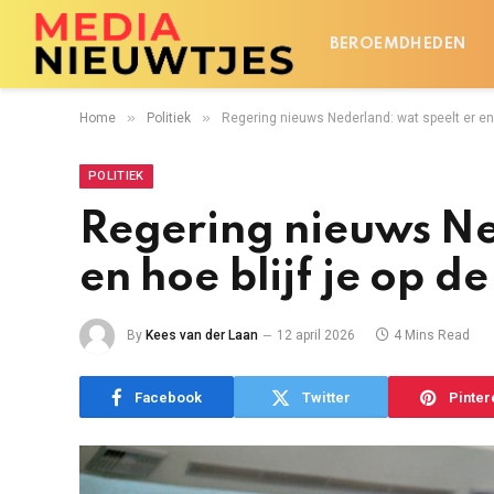
BEROEMDHEDEN
»
»
Home
Politiek
Regering nieuws Nederland: wat speelt er en 
POLITIEK
Regering nieuws Ne
en hoe blijf je op d
By
Kees van der Laan
12 april 2026
4 Mins Read
Facebook
Twitter
Pinter