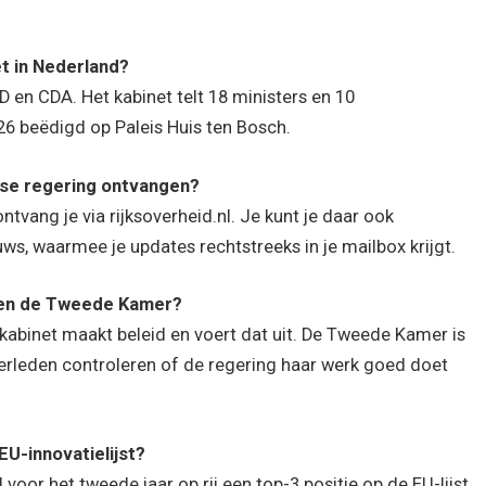
et in Nederland?
D en CDA. Het kabinet telt 18 ministers en 10
26 beëdigd op Paleis Huis ten Bosch.
ndse regering ontvangen?
tvang je via rijksoverheid.nl. Je kunt je daar ook
s, waarmee je updates rechtstreeks in je mailbox krijgt.
d en de Tweede Kamer?
 kabinet maakt beleid en voert dat uit. De Tweede Kamer is
leden controleren of de regering haar werk goed doet
U-innovatielijst?
oor het tweede jaar op rij een top-3 positie op de EU-lijst