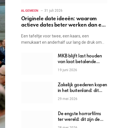
31 juli 2026
ALGEMEEN
Originele date ideeën: waarom
actieve dates beter werken dan een
etentje
Een tafeltje voor twee, een kaars, een
menukaart en anderhalf uur lang de druk om…
MKB blijft last houden
van laat betalende
grote bedrijven
19 juni 2026
Zakelijk goederen kopen
in het buitenland: dit
moet je weten
29 mei 2026
De engste horrorfilms
ter wereld: dit zijn de
griezels die je hartslag
28 mei 2026