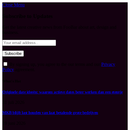
Close Menu
Subscribe to Updates
Get the latest creative news from FooBar about art, design and
business.
By signing up, you agree to the our terms and our
Privacy
Policy
agreement.
What's Hot
Originele date ideeën: waarom actieve dates beter werken dan een etentje
31 juli 2026
MKB blijft last houden van laat betalende grote bedrijven
19 juni 2026