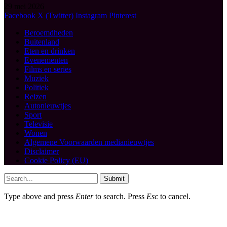
29 mei 2026
Facebook
X (Twitter)
Instagram
Pinterest
Beroemdheden
Buitenland
Eten en drinken
Evenementen
Films en series
Muziek
Politiek
Reizen
Autonieuwtjes
Sport
Televisie
Wonen
Algemene Voorwaarden medianieuwtjes
Disclaimer
Cookie Policy (EU)
Submit
Type above and press
Enter
to search. Press
Esc
to cancel.