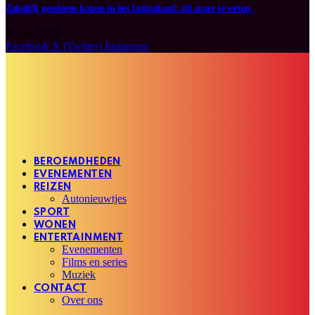
Zakelijk goederen kopen in het buitenland: dit moet je weten
29 mei 2026
Facebook
X (Twitter)
Instagram
BEROEMDHEDEN
EVENEMENTEN
REIZEN
Autonieuwtjes
SPORT
WONEN
ENTERTAINMENT
Evenementen
Films en series
Muziek
CONTACT
Over ons