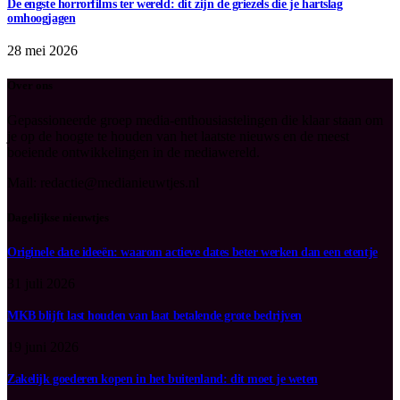
De engste horrorfilms ter wereld: dit zijn de griezels die je hartslag
omhoogjagen
28 mei 2026
Over ons
Gepassioneerde groep media-enthousiastelingen die klaar staan om
je op de hoogte te houden van het laatste nieuws en de meest
boeiende ontwikkelingen in de mediawereld.
Mail: redactie@medianieuwtjes.nl
Dagelijkse nieuwtjes
Originele date ideeën: waarom actieve dates beter werken dan een etentje
31 juli 2026
MKB blijft last houden van laat betalende grote bedrijven
19 juni 2026
Zakelijk goederen kopen in het buitenland: dit moet je weten