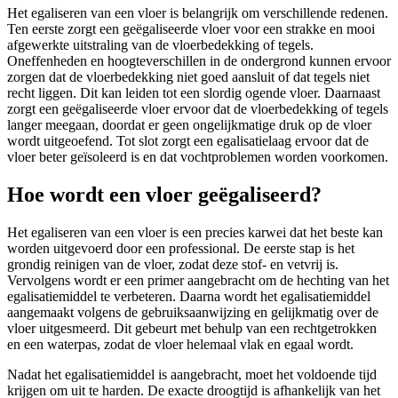
Het egaliseren van een vloer is belangrijk om verschillende redenen.
Ten eerste zorgt een geëgaliseerde vloer voor een strakke en mooi
afgewerkte uitstraling van de vloerbedekking of tegels.
Oneffenheden en hoogteverschillen in de ondergrond kunnen ervoor
zorgen dat de vloerbedekking niet goed aansluit of dat tegels niet
recht liggen. Dit kan leiden tot een slordig ogende vloer. Daarnaast
zorgt een geëgaliseerde vloer ervoor dat de vloerbedekking of tegels
langer meegaan, doordat er geen ongelijkmatige druk op de vloer
wordt uitgeoefend. Tot slot zorgt een egalisatielaag ervoor dat de
vloer beter geïsoleerd is en dat vochtproblemen worden voorkomen.
Hoe wordt een vloer geëgaliseerd?
Het egaliseren van een vloer is een precies karwei dat het beste kan
worden uitgevoerd door een professional. De eerste stap is het
grondig reinigen van de vloer, zodat deze stof- en vetvrij is.
Vervolgens wordt er een primer aangebracht om de hechting van het
egalisatiemiddel te verbeteren. Daarna wordt het egalisatiemiddel
aangemaakt volgens de gebruiksaanwijzing en gelijkmatig over de
vloer uitgesmeerd. Dit gebeurt met behulp van een rechtgetrokken
en een waterpas, zodat de vloer helemaal vlak en egaal wordt.
Nadat het egalisatiemiddel is aangebracht, moet het voldoende tijd
krijgen om uit te harden. De exacte droogtijd is afhankelijk van het