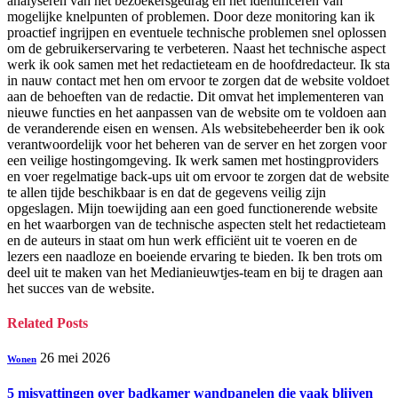
analyseren van het bezoekersgedrag en het identificeren van
mogelijke knelpunten of problemen. Door deze monitoring kan ik
proactief ingrijpen en eventuele technische problemen snel oplossen
om de gebruikerservaring te verbeteren. Naast het technische aspect
werk ik ook samen met het redactieteam en de hoofdredacteur. Ik sta
in nauw contact met hen om ervoor te zorgen dat de website voldoet
aan de behoeften van de redactie. Dit omvat het implementeren van
nieuwe functies en het aanpassen van de website om te voldoen aan
de veranderende eisen en wensen. Als websitebeheerder ben ik ook
verantwoordelijk voor het beheren van de server en het zorgen voor
een veilige hostingomgeving. Ik werk samen met hostingproviders
en voer regelmatige back-ups uit om ervoor te zorgen dat de website
te allen tijde beschikbaar is en dat de gegevens veilig zijn
opgeslagen. Mijn toewijding aan een goed functionerende website
en het waarborgen van de technische aspecten stelt het redactieteam
en de auteurs in staat om hun werk efficiënt uit te voeren en de
lezers een naadloze en boeiende ervaring te bieden. Ik ben trots om
deel uit te maken van het Medianieuwtjes-team en bij te dragen aan
het succes van de website.
Related
Posts
26 mei 2026
Wonen
5 misvattingen over badkamer wandpanelen die vaak blijven