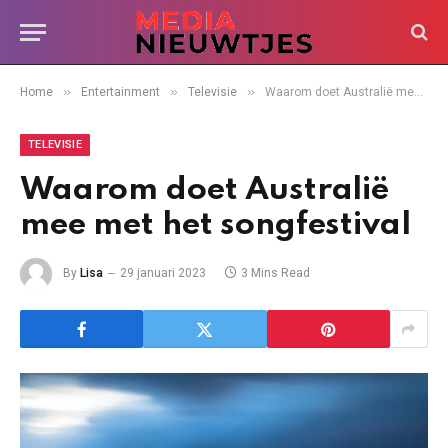
»
»
»
Home
Entertainment
Televisie
Waarom doet Australië mee met het songfestival
TELEVISIE
Waarom doet Australië
mee met het songfestival
By
Lisa
29 januari 2023
3 Mins Read