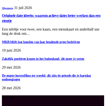
31 juli 2026
Algemeen
Originele date ideeën: waarom actieve dates beter werken dan een
etentje
Een tafeltje voor twee, een kaars, een menukaart en anderhalf uur
lang de druk om…
MKB blijft last houden van laat betalende grote bedrijven
19 juni 2026
Zakelijk goederen kopen in het buitenland: dit moet je weten
29 mei 2026
De engste horrorfilms ter wereld: dit zijn de griezels die je hartslag
omhoogjagen
28 mei 2026
Over ons