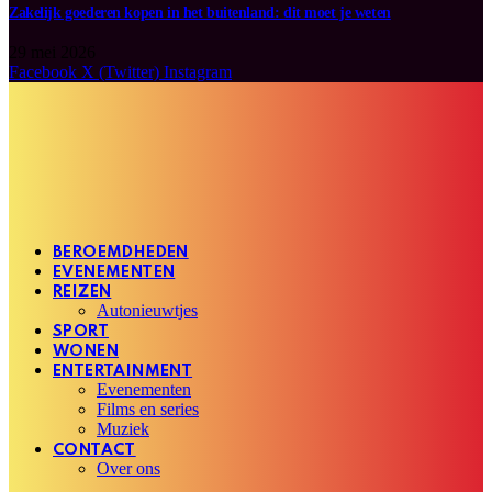
Zakelijk goederen kopen in het buitenland: dit moet je weten
29 mei 2026
Facebook
X (Twitter)
Instagram
BEROEMDHEDEN
EVENEMENTEN
REIZEN
Autonieuwtjes
SPORT
WONEN
ENTERTAINMENT
Evenementen
Films en series
Muziek
CONTACT
Over ons