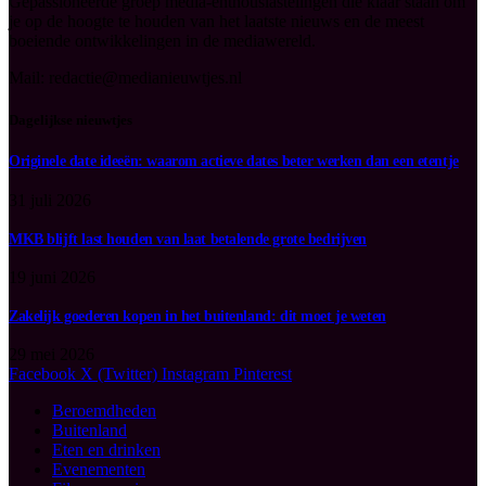
Gepassioneerde groep media-enthousiastelingen die klaar staan om
je op de hoogte te houden van het laatste nieuws en de meest
boeiende ontwikkelingen in de mediawereld.
Mail: redactie@medianieuwtjes.nl
Dagelijkse nieuwtjes
Originele date ideeën: waarom actieve dates beter werken dan een etentje
31 juli 2026
MKB blijft last houden van laat betalende grote bedrijven
19 juni 2026
Zakelijk goederen kopen in het buitenland: dit moet je weten
29 mei 2026
Facebook
X (Twitter)
Instagram
Pinterest
Beroemdheden
Buitenland
Eten en drinken
Evenementen