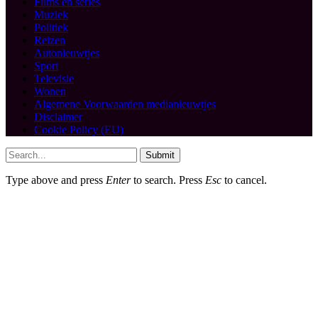
Films en series
Muziek
Politiek
Reizen
Autonieuwtjes
Sport
Televisie
Wonen
Algemene Voorwaarden medianieuwtjes
Disclaimer
Cookie Policy (EU)
Submit
Type above and press
Enter
to search. Press
Esc
to cancel.