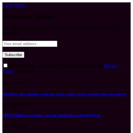
Close Menu
Subscribe to Updates
Get the latest creative news from FooBar about art, design and
business.
By signing up, you agree to the our terms and our
Privacy
Policy
agreement.
What's Hot
Originele date ideeën: waarom actieve dates beter werken dan een etentje
31 juli 2026
MKB blijft last houden van laat betalende grote bedrijven
19 juni 2026