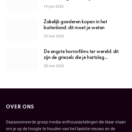
19 juni 2026
Zakelijk goederen kopen in het
buitenland: dit moet je weten
29 mei 2026
De engste horrorfilms ter wereld: dit
zijn de griezels die je hartslag
omhoogjagen
28 mei 2026
OVER ONS
Gepassioneerde groep media-enthousiastelingen die klaar staan
om je op de hoogte te houden van het laatste nieuws en de