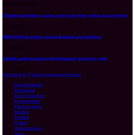
Dagelijkse nieuwtjes
Originele date ideeën: waarom actieve dates beter werken dan een etentje
31 juli 2026
MKB blijft last houden van laat betalende grote bedrijven
19 juni 2026
Zakelijk goederen kopen in het buitenland: dit moet je weten
29 mei 2026
Facebook
X (Twitter)
Instagram
Pinterest
Beroemdheden
Buitenland
Eten en drinken
Evenementen
Films en series
Muziek
Politiek
Reizen
Autonieuwtjes
Sport