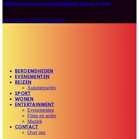
Zakelijk goederen kopen in het buitenland: dit moet je weten
29 mei 2026
Facebook
X (Twitter)
Instagram
BEROEMDHEDEN
EVENEMENTEN
REIZEN
Autonieuwtjes
SPORT
WONEN
ENTERTAINMENT
Evenementen
Films en series
Muziek
CONTACT
Over ons