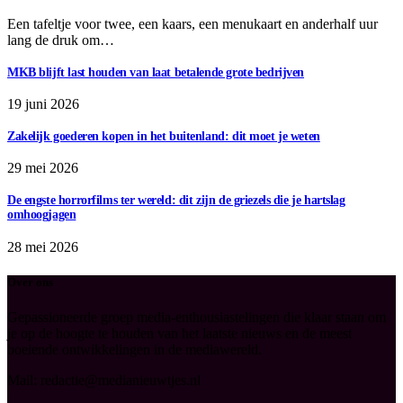
Een tafeltje voor twee, een kaars, een menukaart en anderhalf uur
lang de druk om…
MKB blijft last houden van laat betalende grote bedrijven
19 juni 2026
Zakelijk goederen kopen in het buitenland: dit moet je weten
29 mei 2026
De engste horrorfilms ter wereld: dit zijn de griezels die je hartslag
omhoogjagen
28 mei 2026
Over ons
Gepassioneerde groep media-enthousiastelingen die klaar staan om
je op de hoogte te houden van het laatste nieuws en de meest
boeiende ontwikkelingen in de mediawereld.
Mail: redactie@medianieuwtjes.nl