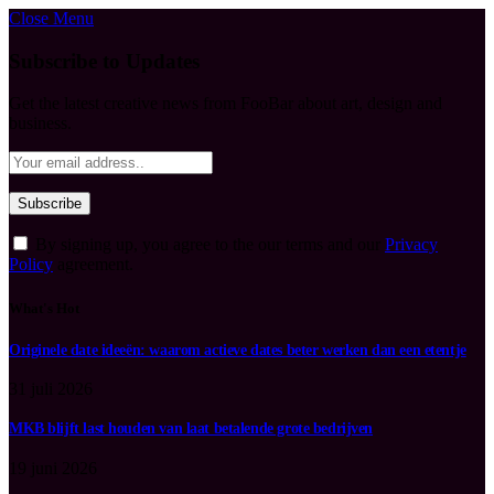
Close Menu
Subscribe to Updates
Get the latest creative news from FooBar about art, design and
business.
By signing up, you agree to the our terms and our
Privacy
Policy
agreement.
What's Hot
Originele date ideeën: waarom actieve dates beter werken dan een etentje
31 juli 2026
MKB blijft last houden van laat betalende grote bedrijven
19 juni 2026