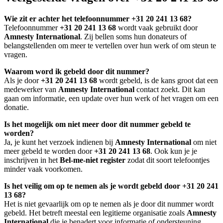
Wie zit er achter het telefoonnummer +31 20 241 13 68?
Telefoonnummer
+31 20 241 13 68
wordt vaak gebruikt door
Amnesty International
. Zij bellen soms hun donateurs of
belangstellenden om meer te vertellen over hun werk of om steun te
vragen.
Waarom word ik gebeld door dit nummer?
Als je door
+31 20 241 13 68
wordt gebeld, is de kans groot dat een
medewerker van
Amnesty International
contact zoekt. Dit kan
gaan om informatie, een update over hun werk of het vragen om een
donatie.
Is het mogelijk om niet meer door dit nummer gebeld te
worden?
Ja, je kunt het verzoek indienen bij
Amnesty International
om niet
meer gebeld te worden door
+31 20 241 13 68
. Ook kun je je
inschrijven in het
Bel-me-niet register
zodat dit soort telefoontjes
minder vaak voorkomen.
Is het veilig om op te nemen als je wordt gebeld door +31 20 241
13 68?
Het is niet gevaarlijk om op te nemen als je door dit nummer wordt
gebeld. Het betreft meestal een legitieme organisatie zoals
Amnesty
International
die je benadert voor informatie of ondersteuning.