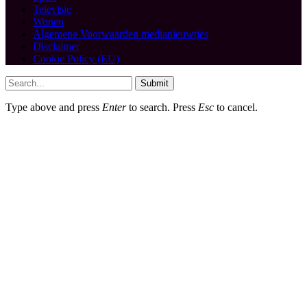
Televisie
Wonen
Algemene Voorwaarden medianieuwtjes
Disclaimer
Cookie Policy (EU)
Submit
Type above and press
Enter
to search. Press
Esc
to cancel.