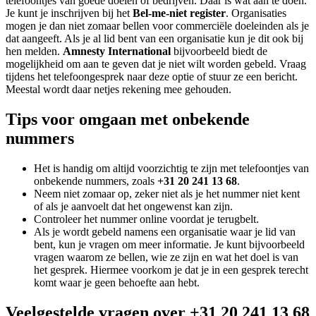
telefoontjes van goede doelen of bedrijven. Daar is wat aan te doen.
Je kunt je inschrijven bij het
Bel-me-niet register
. Organisaties
mogen je dan niet zomaar bellen voor commerciële doeleinden als je
dat aangeeft. Als je al lid bent van een organisatie kun je dit ook bij
hen melden.
Amnesty International
bijvoorbeeld biedt de
mogelijkheid om aan te geven dat je niet wilt worden gebeld. Vraag
tijdens het telefoongesprek naar deze optie of stuur ze een bericht.
Meestal wordt daar netjes rekening mee gehouden.
Tips voor omgaan met onbekende
nummers
Het is handig om altijd voorzichtig te zijn met telefoontjes van
onbekende nummers, zoals
+31 20 241 13 68
.
Neem niet zomaar op, zeker niet als je het nummer niet kent
of als je aanvoelt dat het ongewenst kan zijn.
Controleer het nummer online voordat je terugbelt.
Als je wordt gebeld namens een organisatie waar je lid van
bent, kun je vragen om meer informatie. Je kunt bijvoorbeeld
vragen waarom ze bellen, wie ze zijn en wat het doel is van
het gesprek. Hiermee voorkom je dat je in een gesprek terecht
komt waar je geen behoefte aan hebt.
Veelgestelde vragen over +31 20 241 13 68