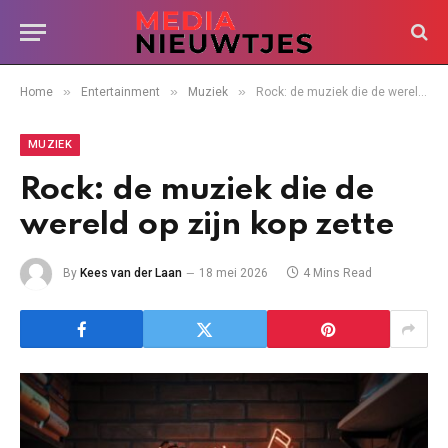
»
»
»
Home
Entertainment
Muziek
Rock: de muziek die de wereld op zijn kop zette
MUZIEK
Rock: de muziek die de
wereld op zijn kop zette
By
Kees van der Laan
18 mei 2026
4 Mins Read