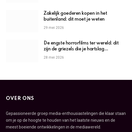
Zakelijk goederen kopen in het
buitenland: dit moet je weten
29 mei 2026
De engste horrorfilms ter wereld: dit
zijn de griezels die je hartslag
omhoogjagen
28 mei 2026
OVER ONS
Gepassioneerde groep media-enthousiastelingen die klaar staan
om je op de hoogte te houden van het laatste nieuws en de
meest boeiende ontwikkelingen in de mediawereld.