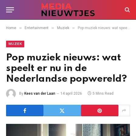
»
»
»
Home
Entertainment
Muziek
Pop muziek nieuws: wat speelt er nu in de Nederlandse popwereld?
MUZIEK
Pop muziek nieuws: wat
speelt er nu in de
Nederlandse popwereld?
By
Kees van der Laan
14 april 2026
5 Mins Read