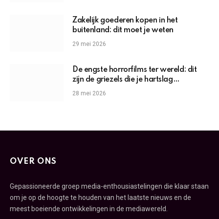
Zakelijk goederen kopen in het
buitenland: dit moet je weten
29 mei 2026
De engste horrorfilms ter wereld: dit
zijn de griezels die je hartslag
omhoogjagen
28 mei 2026
OVER ONS
Gepassioneerde groep media-enthousiastelingen die klaar staan
om je op de hoogte te houden van het laatste nieuws en de
meest boeiende ontwikkelingen in de mediawereld.