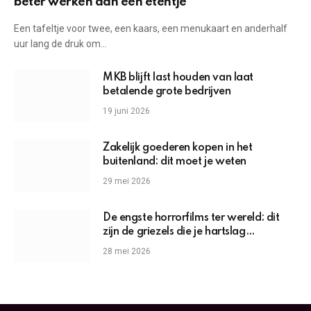
beter werken dan een etentje
Een tafeltje voor twee, een kaars, een menukaart en anderhalf
uur lang de druk om…
MKB blijft last houden van laat
betalende grote bedrijven
19 juni 2026
Zakelijk goederen kopen in het
buitenland: dit moet je weten
29 mei 2026
De engste horrorfilms ter wereld: dit
zijn de griezels die je hartslag
omhoogjagen
28 mei 2026