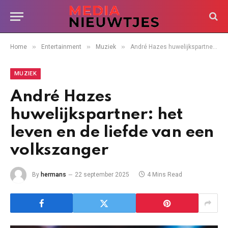
»
»
»
Home
Entertainment
Muziek
André Hazes huwelijkspartner: het leven en de liefde van een volkszanger
MUZIEK
André Hazes
huwelijkspartner: het
leven en de liefde van een
volkszanger
By
hermans
22 september 2025
4 Mins Read