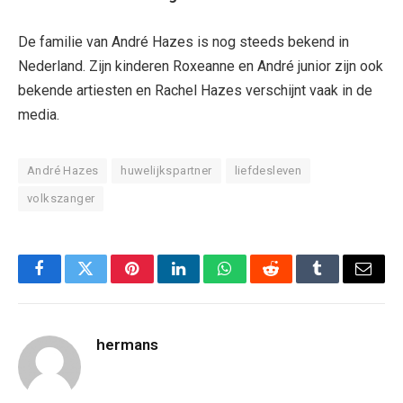
De familie van André Hazes is nog steeds bekend in
Nederland. Zijn kinderen Roxeanne en André junior zijn ook
bekende artiesten en Rachel Hazes verschijnt vaak in de
media.
André Hazes
huwelijkspartner
liefdesleven
volkszanger
Facebook
Twitter
Pinterest
LinkedIn
WhatsApp
Reddit
Tumblr
Email
hermans