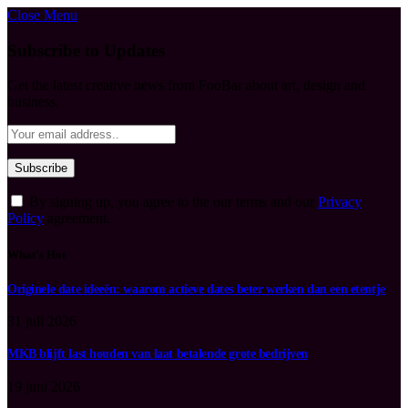
Close Menu
Subscribe to Updates
Get the latest creative news from FooBar about art, design and
business.
By signing up, you agree to the our terms and our
Privacy
Policy
agreement.
What's Hot
Originele date ideeën: waarom actieve dates beter werken dan een etentje
31 juli 2026
MKB blijft last houden van laat betalende grote bedrijven
19 juni 2026