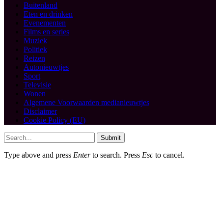
Buitenland
Eten en drinken
Evenementen
Films en series
Muziek
Politiek
Reizen
Autonieuwtjes
Sport
Televisie
Wonen
Algemene Voorwaarden medianieuwtjes
Disclaimer
Cookie Policy (EU)
Submit
Type above and press
Enter
to search. Press
Esc
to cancel.