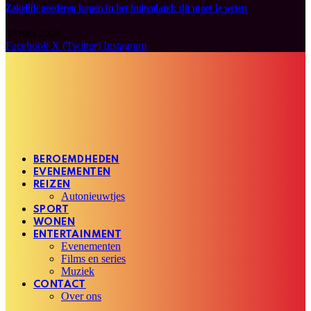
Zakelijk goederen kopen in het buitenland: dit moet je weten
29 mei 2026
Facebook
X (Twitter)
Instagram
BEROEMDHEDEN
EVENEMENTEN
REIZEN
Autonieuwtjes
SPORT
WONEN
ENTERTAINMENT
Evenementen
Films en series
Muziek
CONTACT
Over ons