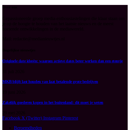
Over ons
Gepassioneerde groep media-enthousiastelingen die klaar staan om
je op de hoogte te houden van het laatste nieuws en de meest
boeiende ontwikkelingen in de mediawereld.
Mail: redactie@medianieuwtjes.nl
Dagelijkse nieuwtjes
Originele date ideeën: waarom actieve dates beter werken dan een etentje
31 juli 2026
MKB blijft last houden van laat betalende grote bedrijven
19 juni 2026
Zakelijk goederen kopen in het buitenland: dit moet je weten
29 mei 2026
Facebook
X (Twitter)
Instagram
Pinterest
Beroemdheden