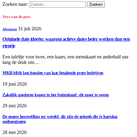
Zoeken naar:
Vers van de pers
31 juli 2026
Algemeen
Originele date ideeën: waarom actieve dates beter werken dan een
etentje
Een tafeltje voor twee, een kaars, een menukaart en anderhalf uur
lang de druk om…
MKB blijft last houden van laat betalende grote bedrijven
19 juni 2026
Zakelijk goederen kopen in het buitenland: dit moet je weten
29 mei 2026
De engste horrorfilms ter wereld: dit zijn de griezels die je hartslag
omhoogjagen
28 mei 2026