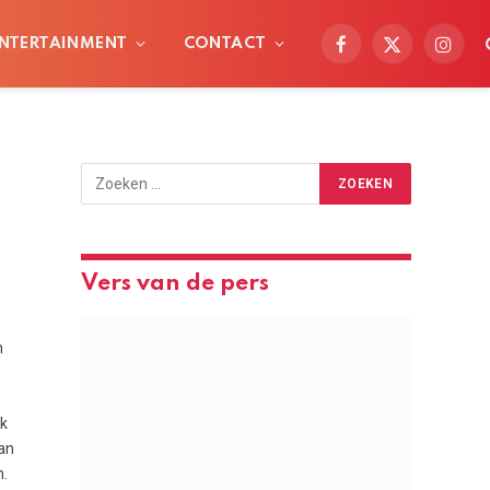
NTERTAINMENT
CONTACT
Facebook
X
Instag
(Twitter)
Vers van de pers
n
Ik
an
n.