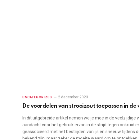
2 december 2023
UNCATEGORIZED
De voordelen van strooizout toepassen in de 
In dit uitgebreide artikel nemen we je mee in de veelzijdige
aandacht voor het gebruik ervan in de strijd tegen onkruid
geassocieerd met het bestrijden van ijs en sneeuw tijdens 
bekend zijn, maar zeker de moeite waard om te ontdekken. S