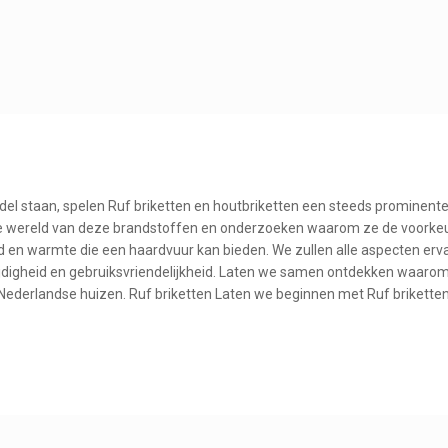
del staan, spelen Ruf briketten en houtbriketten een steeds prominent
op de wereld van deze brandstoffen en onderzoeken waarom ze de voorke
 en warmte die een haardvuur kan bieden. We zullen alle aspecten erv
zijdigheid en gebruiksvriendelijkheid. Laten we samen ontdekken waaro
n Nederlandse huizen. Ruf briketten Laten we beginnen met Ruf briketten