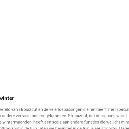
winter
 wereld van strooizout en de vele toepassingen die het heeft, met specia
 en andere verrassende mogelijkheden. Strooizout, dat doorgaans wordt
de wintermaanden, heeft een scala aan andere functies die wellicht min
trooizout in de tuin Laten we beginnen in de tuin, waar strooizout teg