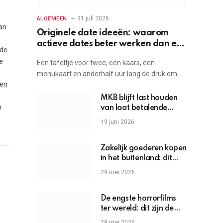
31 juli 2026
ALGEMEEN
an
Originele date ideeën: waarom
actieve dates beter werken dan een
 de
etentje
e
Een tafeltje voor twee, een kaars, een
menukaart en anderhalf uur lang de druk om…
ten
MKB blijft last houden
n
van laat betalende
grote bedrijven
19 juni 2026
Zakelijk goederen kopen
in het buitenland: dit
moet je weten
29 mei 2026
De engste horrorfilms
ter wereld: dit zijn de
griezels die je hartslag
28 mei 2026