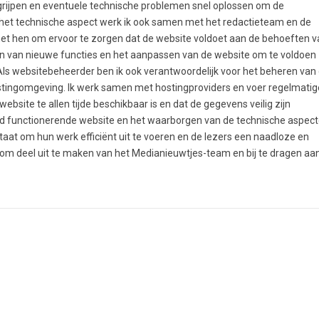
ngrijpen en eventuele technische problemen snel oplossen om de
 het technische aspect werk ik ook samen met het redactieteam en de
met hen om ervoor te zorgen dat de website voldoet aan de behoeften v
en van nieuwe functies en het aanpassen van de website om te voldoen
ls websitebeheerder ben ik ook verantwoordelijk voor het beheren van
ostingomgeving. Ik werk samen met hostingproviders en voer regelmatig
ebsite te allen tijde beschikbaar is en dat de gegevens veilig zijn
ed functionerende website en het waarborgen van de technische aspec
staat om hun werk efficiënt uit te voeren en de lezers een naadloze en
s om deel uit te maken van het Medianieuwtjes-team en bij te dragen aa