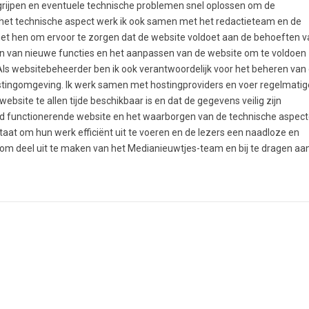
ngrijpen en eventuele technische problemen snel oplossen om de
 het technische aspect werk ik ook samen met het redactieteam en de
met hen om ervoor te zorgen dat de website voldoet aan de behoeften v
en van nieuwe functies en het aanpassen van de website om te voldoen
ls websitebeheerder ben ik ook verantwoordelijk voor het beheren van
ostingomgeving. Ik werk samen met hostingproviders en voer regelmatig
ebsite te allen tijde beschikbaar is en dat de gegevens veilig zijn
ed functionerende website en het waarborgen van de technische aspec
staat om hun werk efficiënt uit te voeren en de lezers een naadloze en
s om deel uit te maken van het Medianieuwtjes-team en bij te dragen aa