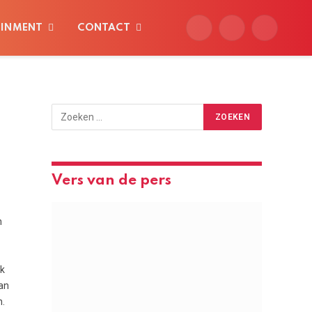
AINMENT
CONTACT
Facebook
X
Instagram
(Twitter)
Vers van de pers
n
Ik
an
n.