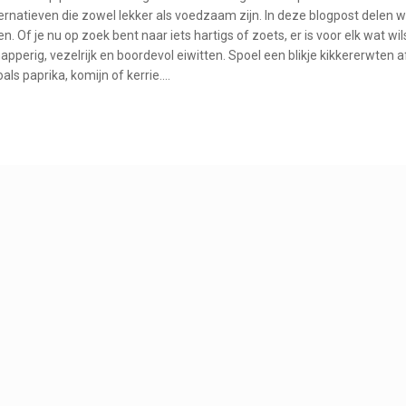
ernatieven die zowel lekker als voedzaam zijn. In deze blogpost delen 
 Of je nu op zoek bent naar iets hartigs of zoets, er is voor elk wat wil
perig, vezelrijk en boordevol eiwitten. Spoel een blikje kikkererwten a
ls paprika, komijn of kerrie.…