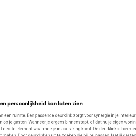
 en persoonlijkheid kan laten zien
n een ruimte. Een passende deurklink zorgt voor synergie in je interieur
 op je gasten. Wanneer je ergens binnenstapt, of dat nu je eigen woni
 het eerste element waarmee je in aanraking komt. De deurklink is hierme
maken. Door deurklinken uit te zoeken die bij jou passen, laat jij gaste