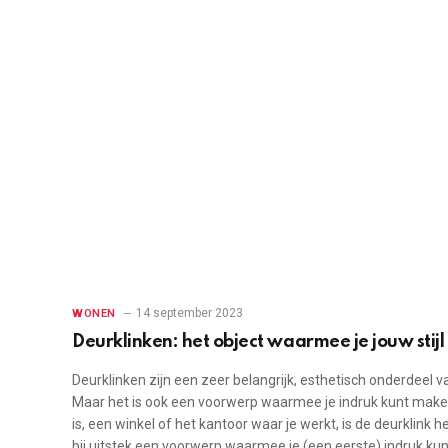
14 september 2023
WONEN
Deurklinken: het object waarmee je jouw stijl
Deurklinken zijn een zeer belangrijk, esthetisch onderdeel va
Maar het is ook een voorwerp waarmee je indruk kunt maken
is, een winkel of het kantoor waar je werkt, is de deurklink
bij uitstek een voorwerp waarmee je (een eerste) indruk kunt 