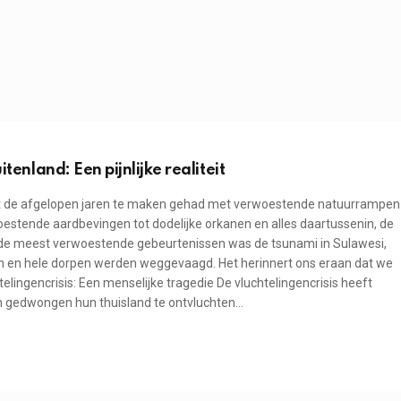
tenland: Een pijnlijke realiteit
ft de afgelopen jaren te maken gehad met verwoestende natuurrampen
estende aardbevingen tot dodelijke orkanen en alles daartussenin, de
 de meest verwoestende gebeurtenissen was de tsunami in Sulawesi,
 en hele dorpen werden weggevaagd. Het herinnert ons eraan dat we
elingencrisis: Een menselijke tragedie De vluchtelingencrisis heeft
n gedwongen hun thuisland te ontvluchten…