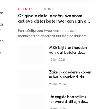
31 juli 2026
ALGEMEEN
an
Originele date ideeën: waarom
actieve dates beter werken dan een
 de
etentje
e
Een tafeltje voor twee, een kaars, een
menukaart en anderhalf uur lang de druk om…
ten
MKB blijft last houden
n
van laat betalende
grote bedrijven
19 juni 2026
Zakelijk goederen kopen
in het buitenland: dit
moet je weten
29 mei 2026
De engste horrorfilms
ter wereld: dit zijn de
griezels die je hartslag
28 mei 2026