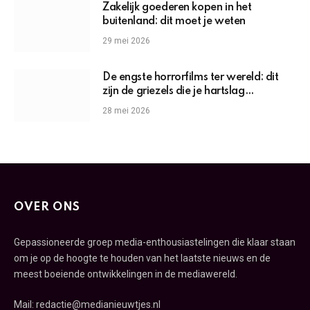
Zakelijk goederen kopen in het
buitenland: dit moet je weten
29 mei 2026
De engste horrorfilms ter wereld: dit
zijn de griezels die je hartslag
omhoogjagen
28 mei 2026
OVER ONS
Gepassioneerde groep media-enthousiastelingen die klaar staan
om je op de hoogte te houden van het laatste nieuws en de
meest boeiende ontwikkelingen in de mediawereld.
Mail: redactie@medianieuwtjes.nl