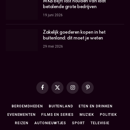
MKB blijft last houden van laat
betalende grote bedrijven
19 juni 2026
Zakelijk goederen kopen in het
buitenland: dit moet je weten
29 mei 2026
Facebook
X
Instagram
Pinterest
(Twitter)
BEROEMDHEDEN
BUITENLAND
ETEN EN DRINKEN
EVENEMENTEN
FILMS EN SERIES
MUZIEK
POLITIEK
REIZEN
AUTONIEUWTJES
SPORT
TELEVISIE