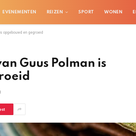
EVENEMENTEN
REIZEN
SPORT
WONEN
E
is opgebouwd en gegroeid
an Guus Polman is
roeid
d
est