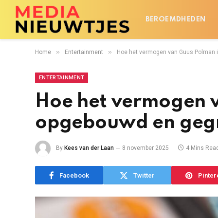
BEROEMDHEDEN
»
»
Home
Entertainment
Hoe het vermogen van Guus Polman 
ENTERTAINMENT
Hoe het vermogen v
opgebouwd en geg
By
Kees van der Laan
8 november 2025
4 Mins Rea
Facebook
Twitter
Pinter