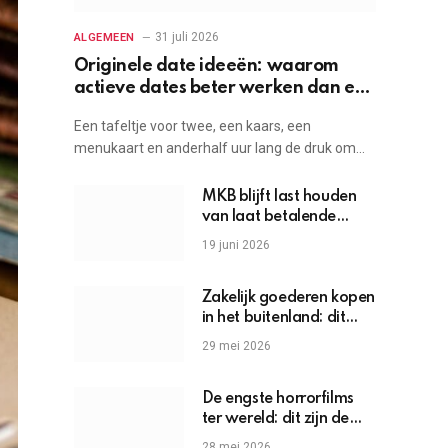
31 juli 2026
ALGEMEEN
Originele date ideeën: waarom
actieve dates beter werken dan een
etentje
Een tafeltje voor twee, een kaars, een
menukaart en anderhalf uur lang de druk om…
MKB blijft last houden
van laat betalende
grote bedrijven
19 juni 2026
Zakelijk goederen kopen
in het buitenland: dit
moet je weten
29 mei 2026
De engste horrorfilms
ter wereld: dit zijn de
griezels die je hartslag
28 mei 2026