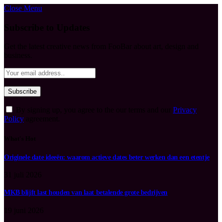
Close Menu
Subscribe to Updates
Get the latest creative news from FooBar about art, design and
business.
By signing up, you agree to the our terms and our
Privacy
Policy
agreement.
What's Hot
Originele date ideeën: waarom actieve dates beter werken dan een etentje
31 juli 2026
MKB blijft last houden van laat betalende grote bedrijven
19 juni 2026