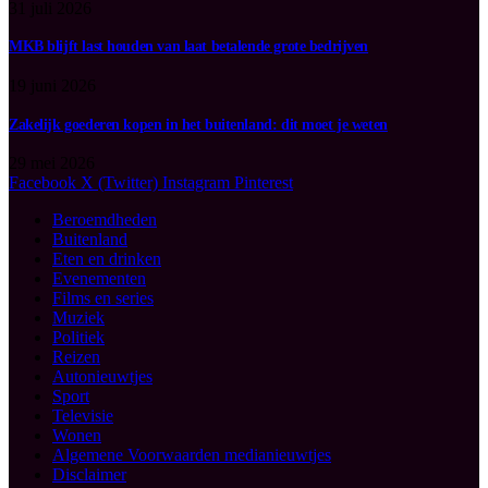
31 juli 2026
MKB blijft last houden van laat betalende grote bedrijven
19 juni 2026
Zakelijk goederen kopen in het buitenland: dit moet je weten
29 mei 2026
Facebook
X (Twitter)
Instagram
Pinterest
Beroemdheden
Buitenland
Eten en drinken
Evenementen
Films en series
Muziek
Politiek
Reizen
Autonieuwtjes
Sport
Televisie
Wonen
Algemene Voorwaarden medianieuwtjes
Disclaimer