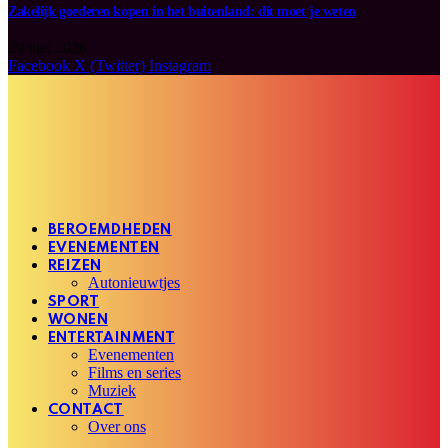
Zakelijk goederen kopen in het buitenland: dit moet je weten
29 mei 2026
Facebook
X (Twitter)
Instagram
BEROEMDHEDEN
EVENEMENTEN
REIZEN
Autonieuwtjes
SPORT
WONEN
ENTERTAINMENT
Evenementen
Films en series
Muziek
CONTACT
Over ons