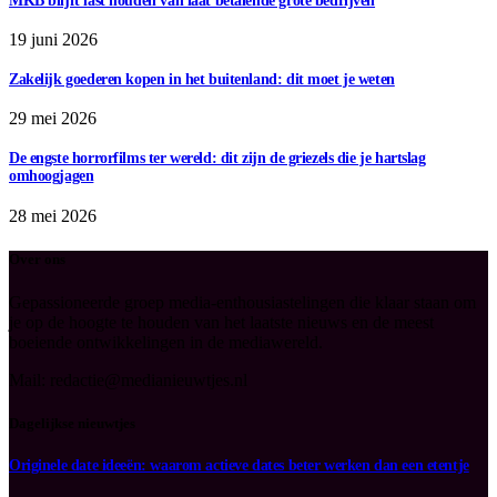
MKB blijft last houden van laat betalende grote bedrijven
19 juni 2026
Zakelijk goederen kopen in het buitenland: dit moet je weten
29 mei 2026
De engste horrorfilms ter wereld: dit zijn de griezels die je hartslag
omhoogjagen
28 mei 2026
Over ons
Gepassioneerde groep media-enthousiastelingen die klaar staan om
je op de hoogte te houden van het laatste nieuws en de meest
boeiende ontwikkelingen in de mediawereld.
Mail: redactie@medianieuwtjes.nl
Dagelijkse nieuwtjes
Originele date ideeën: waarom actieve dates beter werken dan een etentje