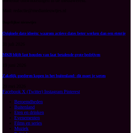
boeiende ontwikkelingen in de mediawereld.
Mail: redactie@medianieuwtjes.nl
Dagelijkse nieuwtjes
Originele date ideeën: waarom actieve dates beter werken dan een etentje
31 juli 2026
MKB blijft last houden van laat betalende grote bedrijven
19 juni 2026
Zakelijk goederen kopen in het buitenland: dit moet je weten
29 mei 2026
Facebook
X (Twitter)
Instagram
Pinterest
Beroemdheden
Buitenland
Eten en drinken
Evenementen
Films en series
Muziek