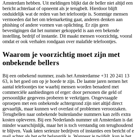
Amsterdam hebben. Uit meldingen blijkt dat de beller niet altijd een
bericht achterlaat of opneemt als je terugbelt. Hierdoor blijft
onduidelijk wat de reden van het telefoontje is. Sommige mensen
vermoeden dat het om telemarketing gaat, anderen denken aan
phishing of andere vormen van oplichting. Er zijn geen
bevestigingen dat het nummer gekoppeld is aan een bekende
instelling, bedrijf of instantie. Dit maakt mensen voorzichtig, vooral
omdat er ook verhalen rondgaan over malafide telefoontjes.
Waarom je voorzichtig moet zijn met
onbekende bellers
Bij een onbekend nummer, zoals het Amsterdamse +31 20 241 13
63, is het goed om op je hoede te zijn. De laatste jaren nemen het
aantal telefoontjes toe waarbij mensen worden benaderd met
commerciële aanbiedingen of erger: door personen die geld of
persoonlijke gegevens proberen te verkrijgen. Ongevraagde
oproepen met een onbekende achtergrond zijn niet altijd direct
gevaarlijk, maar kunnen wel overlast of problemen veroorzaken.
Terugbellen naar onbekende buitenlandse nummers kan zelfs extra
kosten opleveren. Bij een Nederlands nummer uit Amsterdam is dat
minder waarschijnlijk, maar het is toch verstandig om terughoudend
te blijven. Vaak laten serieuze bedrijven of instanties een bericht of e
mail achter als het echt belangrijk is. Wanneer je twijfelt, kun je het