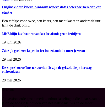
Originele date ideeën: waarom actieve dates beter werken dan een
etentje
Een tafeltje voor twee, een kaars, een menukaart en anderhalf uur
lang de druk om…
MKB blijft last houden van laat betalende grote bedrijven
19 juni 2026
Zakelijk goederen kopen in het buitenland: dit moet je weten
29 mei 2026
De engste horrorfilms ter wereld: dit zijn de griezels die je hartslag
omhoogjagen
28 mei 2026
Over ons
Gepassioneerde groep media-enthousiastelingen die klaar staan om
je op de hoogte te houden van het laatste nieuws en de meest