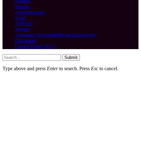
Politiek
Reizen
Autonieuwtjes
Sport
Televisie
Wonen
Algemene Voorwaarden medianieuwtjes
Disclaimer
Cookie Policy (EU)
Submit
Type above and press
Enter
to search. Press
Esc
to cancel.