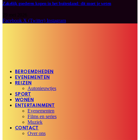
Zakelijk goederen kopen in het buitenland: dit moet je weten
29 mei 2026
Facebook
X (Twitter)
Instagram
BEROEMDHEDEN
EVENEMENTEN
REIZEN
Autonieuwtjes
SPORT
WONEN
ENTERTAINMENT
Evenementen
Films en series
Muziek
CONTACT
Over ons