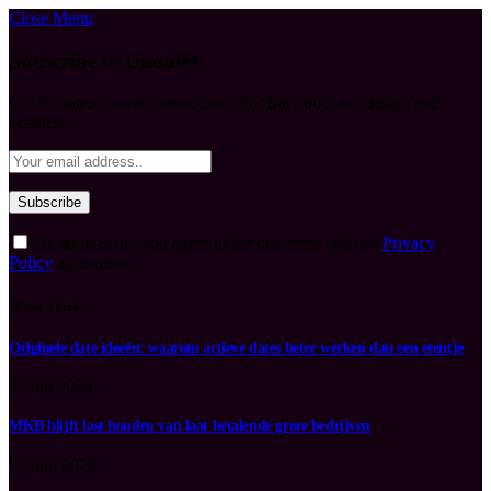
Close Menu
Subscribe to Updates
Get the latest creative news from FooBar about art, design and
business.
By signing up, you agree to the our terms and our
Privacy
Policy
agreement.
What's Hot
Originele date ideeën: waarom actieve dates beter werken dan een etentje
31 juli 2026
MKB blijft last houden van laat betalende grote bedrijven
19 juni 2026