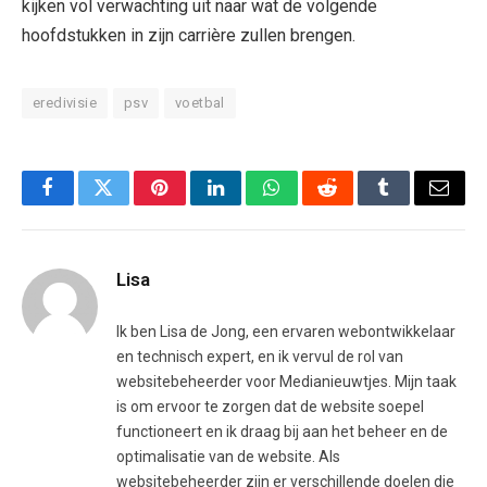
kijken vol verwachting uit naar wat de volgende
hoofdstukken in zijn carrière zullen brengen.
eredivisie
psv
voetbal
Facebook
Twitter
Pinterest
LinkedIn
WhatsApp
Reddit
Tumblr
Email
Lisa
Ik ben Lisa de Jong, een ervaren webontwikkelaar
en technisch expert, en ik vervul de rol van
websitebeheerder voor Medianieuwtjes. Mijn taak
is om ervoor te zorgen dat de website soepel
functioneert en ik draag bij aan het beheer en de
optimalisatie van de website. Als
websitebeheerder zijn er verschillende doelen die