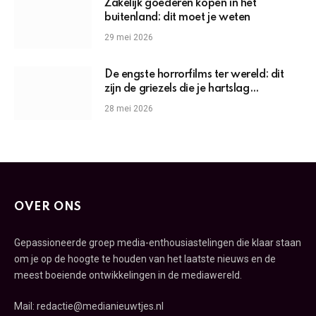
Zakelijk goederen kopen in het
buitenland: dit moet je weten
29 mei 2026
De engste horrorfilms ter wereld: dit
zijn de griezels die je hartslag
omhoogjagen
28 mei 2026
OVER ONS
Gepassioneerde groep media-enthousiastelingen die klaar staan
om je op de hoogte te houden van het laatste nieuws en de
meest boeiende ontwikkelingen in de mediawereld.
Mail: redactie@medianieuwtjes.nl