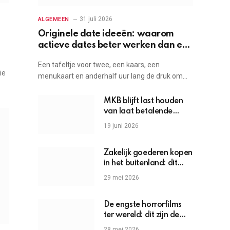
31 juli 2026
ALGEMEEN
Originele date ideeën: waarom
actieve dates beter werken dan een
etentje
Een tafeltje voor twee, een kaars, een
ie
menukaart en anderhalf uur lang de druk om…
MKB blijft last houden
van laat betalende
grote bedrijven
19 juni 2026
Zakelijk goederen kopen
in het buitenland: dit
moet je weten
29 mei 2026
De engste horrorfilms
ter wereld: dit zijn de
griezels die je hartslag
28 mei 2026