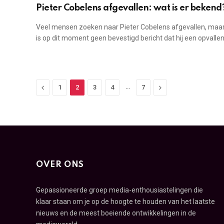
Pieter Cobelens afgevallen: wat is er bekend
Veel mensen zoeken naar Pieter Cobelens afgevallen, maar
is op dit moment geen bevestigd bericht dat hij een opvall
Previous
…
Next
1
2
3
4
7
OVER ONS
Gepassioneerde groep media-enthousiastelingen die
klaar staan om je op de hoogte te houden van het laatste
nieuws en de meest boeiende ontwikkelingen in de