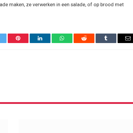
lade maken, ze verwerken in een salade, of op brood met
itter
Pinterest
LinkedIn
WhatsApp
Reddit
Tumblr
Em