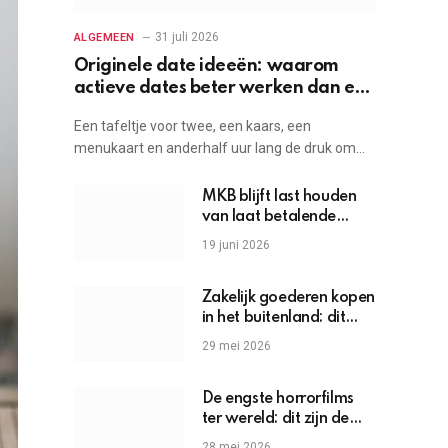
31 juli 2026
ALGEMEEN
Originele date ideeën: waarom
actieve dates beter werken dan een
etentje
Een tafeltje voor twee, een kaars, een
menukaart en anderhalf uur lang de druk om…
MKB blijft last houden
van laat betalende
grote bedrijven
19 juni 2026
Zakelijk goederen kopen
in het buitenland: dit
moet je weten
29 mei 2026
De engste horrorfilms
ter wereld: dit zijn de
griezels die je hartslag
28 mei 2026