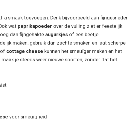
extra smaak toevoegen. Denk bijvoorbeeld aan fijngesneden
. Ook wat
paprikapoeder
over de vulling ziet er feestelijk
? Voeg dan fijngehakte
augurkjes
of een beetje
endelijk maken, gebruik dan zachte smaken en laat scherpe
of
cottage cheese
kunnen het smeuïger maken en het
o maak je steeds weer nieuwe soorten, zonder dat het
ist
eese
voor smeuïgheid