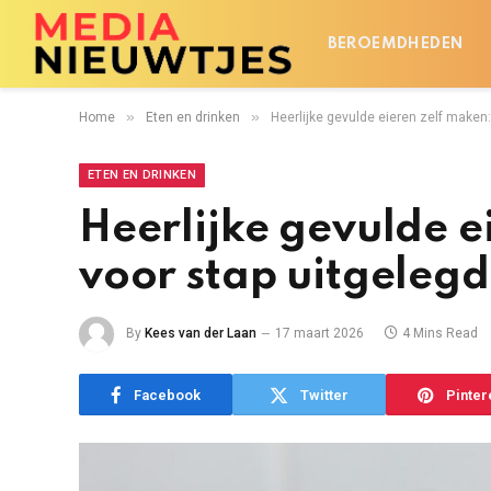
BEROEMDHEDEN
»
»
Home
Eten en drinken
Heerlijke gevulde eieren zelf maken:
ETEN EN DRINKEN
Heerlijke gevulde e
voor stap uitgelegd
By
Kees van der Laan
17 maart 2026
4 Mins Read
Facebook
Twitter
Pinter