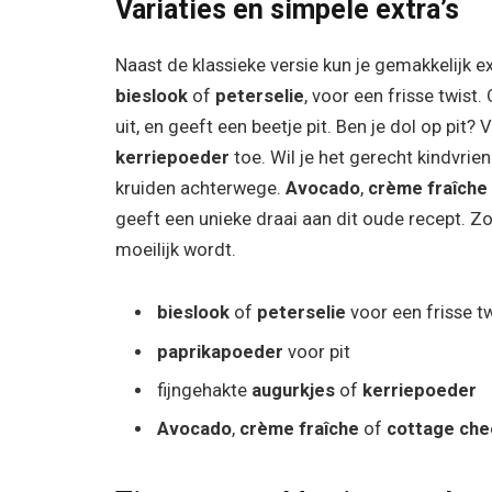
Variaties en simpele extra’s
Naast de klassieke versie kun je gemakkelijk 
bieslook
of
peterselie
, voor een frisse twist
uit, en geeft een beetje pit. Ben je dol op pit
kerriepoeder
toe. Wil je het gerecht kindvri
kruiden achterwege.
Avocado
,
crème fraîche
geeft een unieke draai aan dit oude recept. Z
moeilijk wordt.
bieslook
of
peterselie
voor een frisse tw
paprikapoeder
voor pit
fijngehakte
augurkjes
of
kerriepoeder
Avocado
,
crème fraîche
of
cottage ch