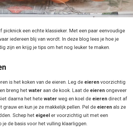
 of picknick een echte klassieker. Met een paar eenvoudige
ar iedereen blij van wordt. In deze blog lees je hoe je
g zijn en krijg je tips om het nog leuker te maken.
en
ren is het koken van de eieren. Leg de
eieren
voorzichtig
 en breng het
water
aan de kook. Laat de
eieren
ongeveer
Giet daarna het hete
water
weg en koel de
eieren
direct af
grauw en kun je ze makkelijk pellen. Pel de
eieren
als ze
idden. Schep het
eigeel
er voorzichtig uit met een
je de basis voor het vulling klaarliggen.