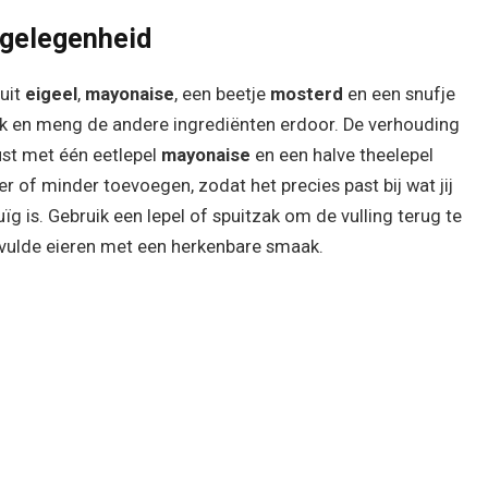
e gelegenheid
 uit
eigeel
,
mayonaise
, een beetje
mosterd
en een snufje
rk en meng de andere ingrediënten erdoor. De verhouding
ust met één eetlepel
mayonaise
en een halve theelepel
r of minder toevoegen, zodat het precies past bij wat jij
ïg is. Gebruik een lepel of spuitzak om de vulling terug te
gevulde eieren met een herkenbare smaak.